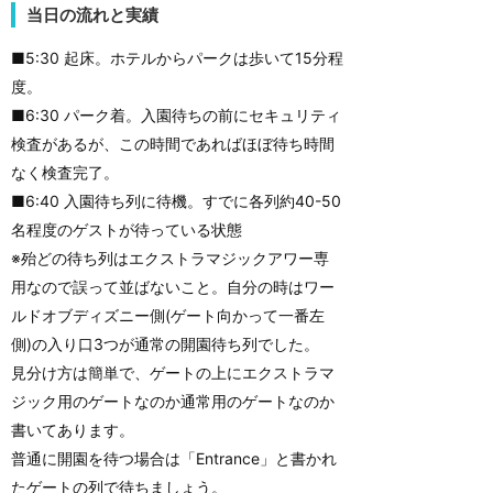
当日の流れと実績
■5:30 起床。ホテルからパークは歩いて15分程
度。
■6:30 パーク着。入園待ちの前にセキュリティ
検査があるが、この時間であればほぼ待ち時間
なく検査完了。
■6:40 入園待ち列に待機。すでに各列約40-50
名程度のゲストが待っている状態
※殆どの待ち列はエクストラマジックアワー専
用なので誤って並ばないこと。自分の時はワー
ルドオブディズニー側(ゲート向かって一番左
側)の入り口3つが通常の開園待ち列でした。
見分け方は簡単で、ゲートの上にエクストラマ
ジック用のゲートなのか通常用のゲートなのか
書いてあります。
普通に開園を待つ場合は「Entrance」と書かれ
たゲートの列で待ちましょう。