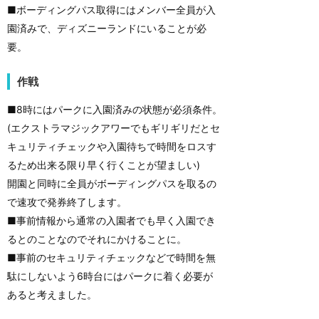
■ボーディングパス取得にはメンバー全員が入
園済みで、ディズニーランドにいることが必
要。
作戦
■8時にはパークに入園済みの状態が必須条件。
(エクストラマジックアワーでもギリギリだとセ
キュリティチェックや入園待ちで時間をロスす
るため出来る限り早く行くことが望ましい)
開園と同時に全員がボーディングパスを取るの
で速攻で発券終了します。
■事前情報から通常の入園者でも早く入園でき
るとのことなのでそれにかけることに。
■事前のセキュリティチェックなどで時間を無
駄にしないよう6時台にはパークに着く必要が
あると考えました。