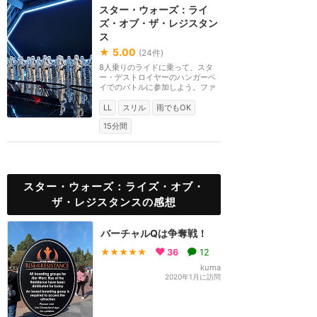
スター・ウォーズ：ライ
ズ・オブ・ザ・レジスタン
ス
★
5.00
(
24
件)
8人乗りのライドに乗って、スタ
ー・デストロイヤーのハンガーベ
イでのバトルに参加しよう。ファ
ースト・オーダーと...
LL
スリル
雨でもOK
15分間
スター・ウォーズ：ライズ・オブ・
ザ・レジスタンスの感想
バーチャルQは争奪戦！
★★★★★
36
12
kuma
2020年1月に訪問