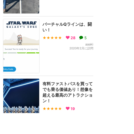
バーチャルQラインは、闘
い！
★★★★★
28
5
aaaki
2020年2月に訪問
有料ファストパスを買って
でも乗る価値あり！想像を
超える最高のアトラクショ
ン！
★★★★★
19
えり♪
2022年6月に訪問