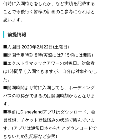
何時に入園待ちをしたか、など実績を記載する
ことで今後行く皆様の計画のご参考になればと
思います。
前提情報
■入園日:2020年2月22日(土曜日)
■開園予定時刻:8時(実際には7:15頃には開園)
■エクストラマジックアワーの対象日。対象者
は1時間早く入園できますが、自分は対象外でし
た。
■開園時間より前に入園しても、ボーディング
パスの取得ができるのは開園時刻からとなりま
す。
■事前にDisneylandアプリはダウンロード、会
員登録、チケット登録済みの状態で臨んでいま
す。(アプリは通常日本からだとダウンロードで
きないため別記事など参照)