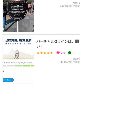
kuma
2020年1月に訪問
バーチャルQラインは、闘
い！
★★★★★
28
5
aaaki
2020年2月に訪問
有料ファストパスを買って
でも乗る価値あり！想像を
超える最高のアトラクショ
ン！
★★★★★
19