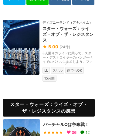
ディズニーランド（アナハイム）
スター・ウォーズ：ライ
ズ・オブ・ザ・レジスタン
ス
★
5.00
(
24
件)
8人乗りのライドに乗って、スタ
ー・デストロイヤーのハンガーベ
イでのバトルに参加しよう。ファ
ースト・オーダーと...
LL
スリル
雨でもOK
15分間
スター・ウォーズ：ライズ・オブ・
ザ・レジスタンスの感想
バーチャルQは争奪戦！
★★★★★
36
12