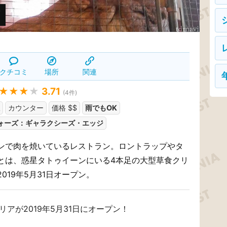
ズ
クチコミ
場所
関連
★★★
★
3.71
(
4
件)
カウンター
価格 $$
雨でもOK
ォーズ：ギャラクシーズ・エッジ
ンで肉を焼いているレストラン。ロントラップやタ
とは、惑星タトゥイーンにいる4本足の大型草食クリ
19年5月31日オープン。
アが2019年5月31日にオープン！