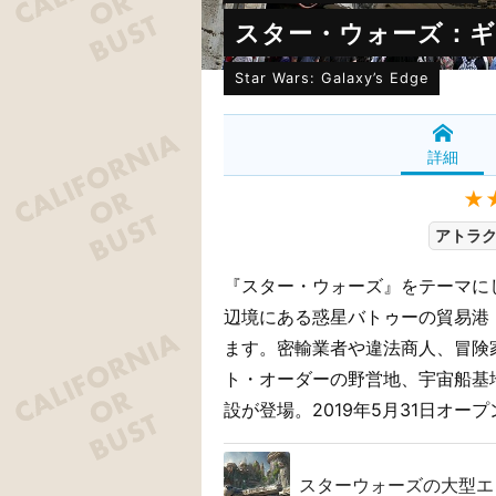
スター・ウォーズ：
Star Wars: Galaxy’s Edge
詳細
★
アトラク
『スター・ウォーズ』をテーマに
辺境にある惑星バトゥーの貿易港
ます。密輸業者や違法商人、冒険
ト・オーダーの野営地、宇宙船基
設が登場。2019年5月31日オープ
スターウォーズの大型エリ