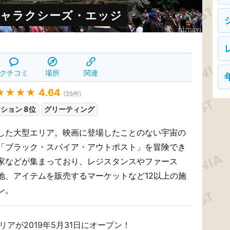
ギャラクシーズ・エッジ
クチコミ
場所
関連
★★★★
4.64
(
35
件)
ション 8位
グリーティング
した大型エリア。映画に登場したことのない宇宙の
「ブラック・スパイア・アウトポスト」を冒険でき
家などが集まっており、レジスタンスやファース
地、アイテムを販売するマーケットなど12以上の施
ン。
アが2019年5月31日にオープン！