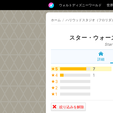
ウォルトディズニーワールド
世
ホーム
/
ハリウッドスタジオ（フロリダ
スター・ウォー
Star
詳細
★5
7
★4
1
★3
★2
★1
絞り込みを解除