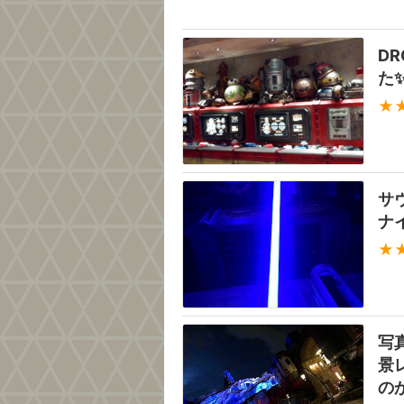
DR
た
★
サ
ナ
★
写
景
の