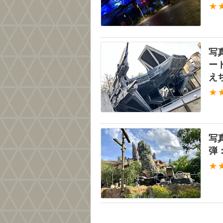
★
写
ー
え
★
写真
弾
★