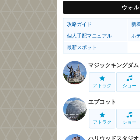
ウォル
攻略ガイド
新
個人手配マニュアル
ホ
最新スポット
マジックキングダム
アトラク
ショー
エプコット
アトラク
ショー
ハリウッドスタジオ