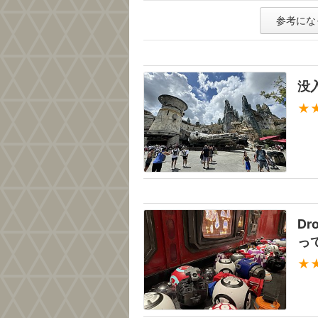
参考にな
没
★
Dr
っ
★