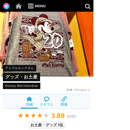
アニマルキングダム
グッズ・お土産
Disney Merchandise
画像:
Tomoyaさん
詳細
クチコミ
関連
★★★★
★
3.89
(
10
件)
お土産・グッズ 1位