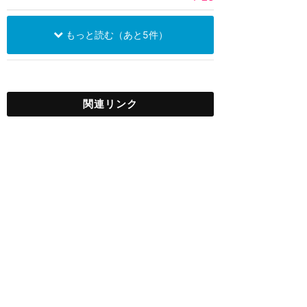
もっと読む（あと5件）
関連リンク
ハリウッドスタジオ（フロリダ）
グッズ・お土産
★
4.75
(
13
件)
ハリウッドスタジオ（フロリダ）
のグッズやお土産についてまとめ
るカテゴリーです。
エプコット（フロリダ）
グッズ・お土産
★
4.67
(
38
件)