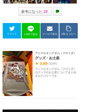
参考になった
26
ツイート
メールで送る
URLをコピー
LINEで送る
アニマルキングダム（フロリダ）
グッズ・お土産
★
3.89
(
10
件)
アニマルキングダム（フロリダ）
のグッズやお土産についてまとめ
るカテゴリーです。