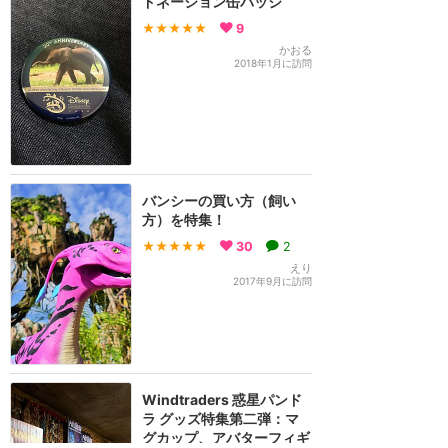
ドネーション缶バッジ
★★★★★
9
かおる
2018年1月に訪問
バンシーの買い方（飼い
方）を特集！
★★★★★
30
2
えり
2017年9月に訪問
Windtraders 惑星パンド
ラ グッズ特集第二弾：マ
グカップ、アバターフィギ