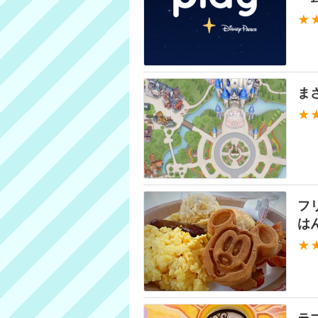
★
ま
★
フ
は
★