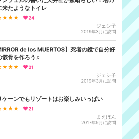
プンツェルの書いた天井画が素晴らしい！塔の
に来たようなトイレ
★★★★
24
ジェシ子
2019年3月に訪問
IRROR de los MUERTOS】死者の鏡で自分好
の骸骨を作ろう♫
★★★★
21
ジェシ子
2019年3月に訪問
リケーンでもリゾートはお楽しみいっぱい
★★★★
21
まえぽん
2017年9月に訪問