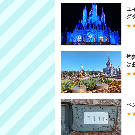
エ
グ
★
灼
は
★
ベ
★