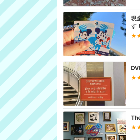
現
す
★
D
★
The
★