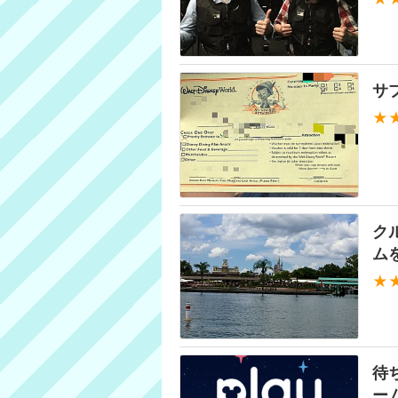
サ
★
ク
ム
★
待
ー