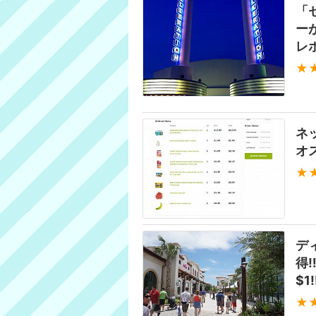
「
ー
レ
★
ネッ
オ
★
デ
得
$1‼
★