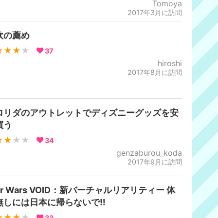
Tomoya
2017年3月に訪問
炊の薦め
★★★
★
37
hiroshi
2017年8月に訪問
ロリダのアウトレットでディズニーグッズを安
買う
★★
★★
34
genzaburou_koda
2017年9月に訪問
ar Wars VOID：新バーチャルリアリティー 体
無しには日本に帰らないで‼︎
★★★
★
33