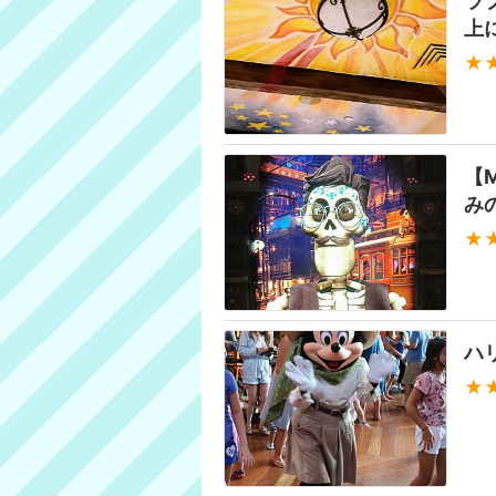
ラ
上
★
【M
み
★
ハ
★