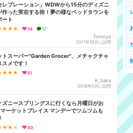
セレブレーション」WDWから15分のディズニ
が作った実在する街！夢の様なベッドタウンを
ポート
★★★★
74
17
Tomoya
2017年10月に訪問
トスーパー"Garden Grocer"、メチャクチャ
ススメです！
★★★★
51
K_Saka
2018年5月に訪問
ィズニースプリングスに行くなら月曜日がお
‼︎マーケットプレイス マンデーでツムツムも
︎
★★★
★
40