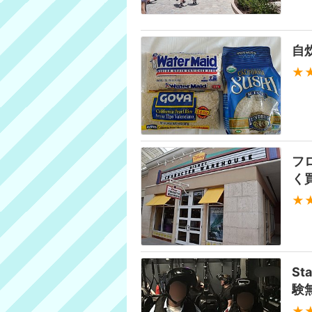
自
★
フ
く
★
St
験
★