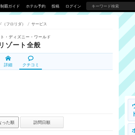
界制覇ガイド
ホテル予約
投稿
ログイン
ド（フロリダ）
/
サービス
ルト・ディズニー・ワールド
リゾート全般
詳細
クチコミ
なった順
訪問日順