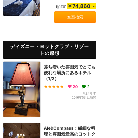
わせる内装や船員...
￥74,860
～
1泊1室
空室検索
ディズニー・ヨットクラブ・リゾー
トの感想
落ち着いた雰囲気でとても
便利な場所にあるホテル
（1/2）
★★★★★
20
2
ちびりす
2016年5月に訪問
Ale&Compass：繊細な料
理と雰囲気最高のヨットク