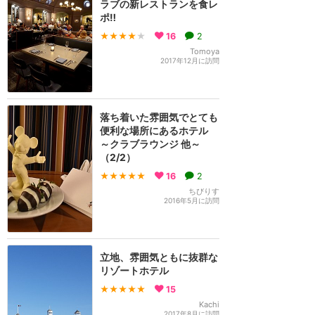
ラブの新レストランを食レ
ポ‼︎
★★★★
★
16
2
Tomoya
2017年12月に訪問
落ち着いた雰囲気でとても
便利な場所にあるホテル
～クラブラウンジ 他～
（2/2）
★★★★★
16
2
ちびりす
2016年5月に訪問
立地、雰囲気ともに抜群な
リゾートホテル
★★★★★
15
Kachi
2017年8月に訪問