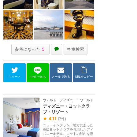
参考になった
5
空室検索
ツイート
メールで送る
URLをコピー
LINEで送る
ウォルト・ディズニー・ワールド（フロリダ）
ディズニー・ヨットクラ
ブ・リゾート
★
4.11
(
7
件)
ニューイングランド地方にあった
高級ヨットクラブを再現したディ
ズニーホテル。ヨットの船内を思