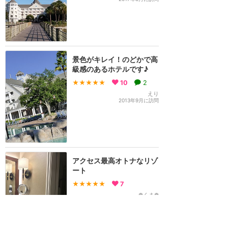
景色がキレイ！のどかで高
級感のあるホテルです♪
★★★★★
10
2
えり
2013年9月に訪問
アクセス最高オトナなリゾ
ート
★★★★★
7
❁くま❁
2019年11月に訪問