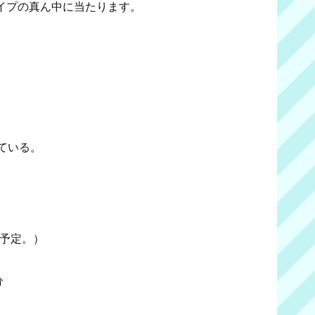
イプの真ん中に当たります。
ている。
成予定。）
分