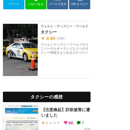
ツイート
メールで送る
URLをコピー
LINEで送る
ウォルト・ディズニー・ワールド（フロリダ）
タクシー
★
3.40
(
7
件)
ウォルトディズニーワールドやユ
ニバーサルオーランドなどへのタ
クシー情報をまとめるカテゴリー
です。
タクシーの感想
【注意喚起】詐欺被害に遭
いました
★
★★★★
66
7
ＭＭ