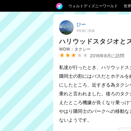
ウォルトディズニーワールド
世
ひー
9年前に投稿
ハリウッドスタジオと
WDW：タクシー
★★★
★★
2016年8月に訪問
私達が行ったとき、ハリウッドス
隣同士の割にはバスだとホテルを
にしたところ、近すぎる為タクシ
乗れと言われました。後ろのタク
えたところ機嫌が良くなり乗っけ
やはり隣同士のパークへの移動な
ないようです。