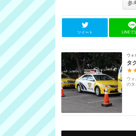
参
LINE
ツイート
ウォ
タ
★
ウォ
のタ