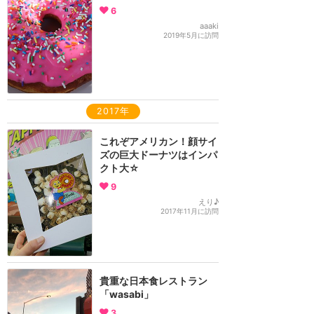
6
aaaki
2019年5月に訪問
2017年
これぞアメリカン！顔サイ
ズの巨大ドーナツはインパ
クト大☆
9
えり♪
2017年11月に訪問
貴重な日本食レストラン
「wasabi」
3