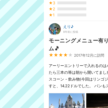
★3
★2
★1
えり♪
8年前に投稿
モーニングメニュー有
ム🎵
★★★★
★
2017年12月に訪問
アーリーエントリーで入れるのは
たら三本の箒は朝から開いてました❗
スコーン - 飲み物(今回はリンゴジ
すと、14.22ドルでした。 パン