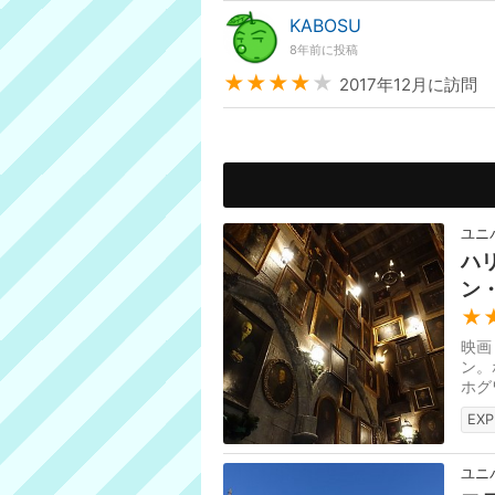
KABOSU
8年前に投稿
★★★★
★
2017年12月に訪問
ユニ
ハ
ン
★
映画
ン。
ホグ
ドー
EXP
ユニ