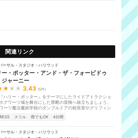
関連リンク
バーサル・スタジオ・ハリウッド
リー・ポッター・アンド・ザ・フォービドゥ
・ジャーニー
★★
★★
3.43
(
5
件)
『ハリー・ポッター』をテーマにしたライドアトラクショ
ホグワーツ城を舞台にした禁断の冒険へ旅立ちましょう。
ワーツ魔法魔術学校のダンブルドアの校長室やグリフィン
ルの談話室などを見学でき...
RESS
スリル
雨でもOK
4分間
バーサル・スタジオ・ハリウッド