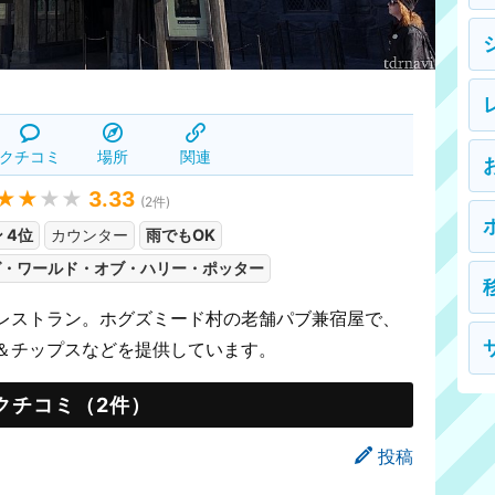
クチコミ
場所
関連
★★
★★
3.33
(
2
件)
 4位
カウンター
雨でもOK
グ・ワールド・オブ・ハリー・ポッター
レストラン。ホグズミード村の老舗パブ兼宿屋で、
＆チップスなどを提供しています。
クチコミ（2件）
投稿