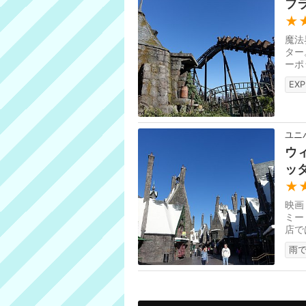
フ
★
魔法
ター
ーポ
オー
EXP
ユニ
ウ
ッ
★
映画
ミー
店で
月オ
雨で