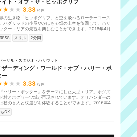
ライト・オブ・ザ・ヒッポグリフ
★★
★★
3.33
(
4
件)
界の生き物「ヒッポグリフ」と空を飛べるローラーコース
。ハグリッドの小屋やかぼちゃ畑の上空を旋回して、ハリ
ッターエリアの景観を楽しむことができます。2016年4月
プン。
RESS
スリル
2分間
バーサル・スタジオ・ハリウッド
ィザーディング・ワールド・オブ・ハリー・ポ
ター
★★
★★
3.33
(
3
件)
『ハリー・ポッター』をテーマにした大型エリア。ホグズ
ド村とホグワーツ城が再現されています。オリバンダーの
は杖の番人と杖選びを体験することができます。2016年4
ープン。
もOK