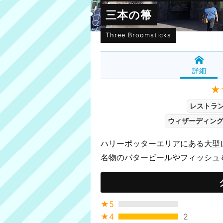
三本の箒
Three Broomsticks
詳細
★
レストラン
ウィザーディン
ハリーポッターエリアにある大型
名物のバタービールやフィッシュ
★5
★4
2