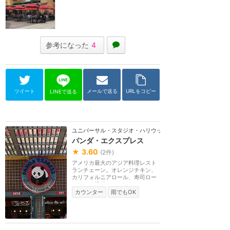
参考になった
4
ツイート
メールで送る
URLをコピー
LINEで送る
ユニバーサル・スタジオ・ハリウッド
パンダ・エクスプレス
★
3.60
(
2
件)
アメリカ最大のアジア料理レスト
ランチェーン。オレンジチキン、
カリフォルニアロール、寿司ロー
ルなどを提供。
カウンター
雨でもOK