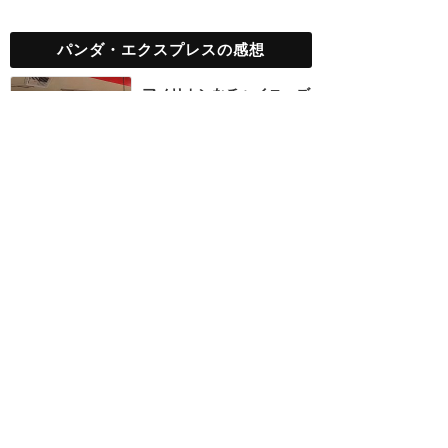
パンダ・エクスプレスの感想
アメリカンなチャイニーズ
フード
★★★★
★
6
S
2019年2月に訪問
ユニバーサル・スタジオ・ハリウッ
ド
TOP
新着クチコミ
攻略ガイド
ホテル選び