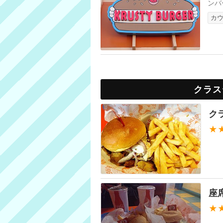
ンバ
カ
クラス
ク
★
座
★