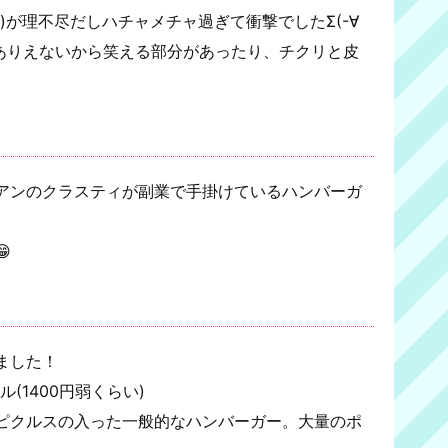
)が理不尽だしハチャメチャ過ぎて衝撃でしたΣ(-∀
てありえないから笑える部分があったり、チクリと皮
アンのクラスティが副業で手掛けているハンバーガ

ました！
ドル(1400円弱くらい)
ピクルスの入った一般的なハンバーガー。大量のポ