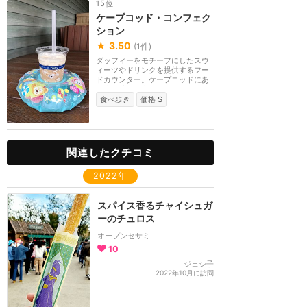
15位
ケープコッド・コンフェク
ション
★
3.50
(
1
件)
ダッフィーをモチーフにしたスウ
ィーツやドリンクを提供するフー
ドカウンター。ケープコッドにあ
る赤い壁が目印の...
食べ歩き
価格 $
関連したクチコミ
2022年
スパイス香るチャイシュガ
ーのチュロス
オープンセサミ
10
ジェシ子
2022年10月に訪問