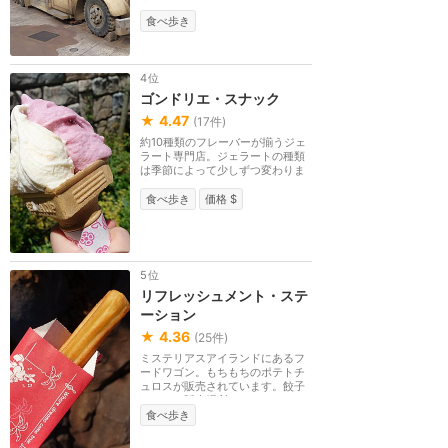
す。
食べ歩き
4位
ゴンドリエ・スナック
★
4.47
(
17
件)
約10種類のフレーバーが揃うジェ
ラート専門店。ジェラートの種類
は季節によって少しずつ変わりま
す。
食べ歩き
価格 $
5位
リフレッシュメント・ステ
ーション
★
4.36
(
25
件)
ミステリアスアイランドにあるフ
ードワゴン。もちもちのポテトチ
ュロスが販売されています。餃子
ドックは販売場所...
食べ歩き