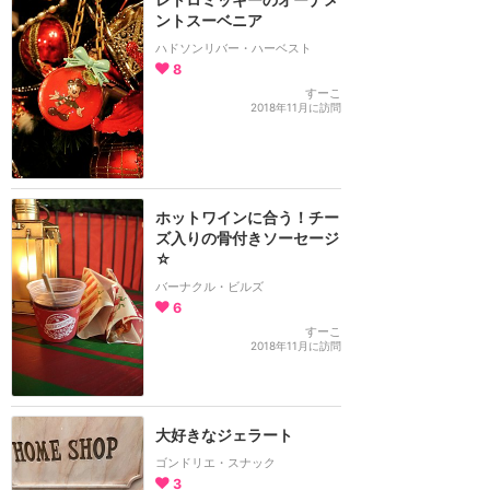
ントスーベニア
ハドソンリバー・ハーベスト
8
すーこ
2018年11月に訪問
ホットワインに合う！チー
ズ入りの骨付きソーセージ
☆
バーナクル・ビルズ
6
すーこ
2018年11月に訪問
大好きなジェラート
ゴンドリエ・スナック
3