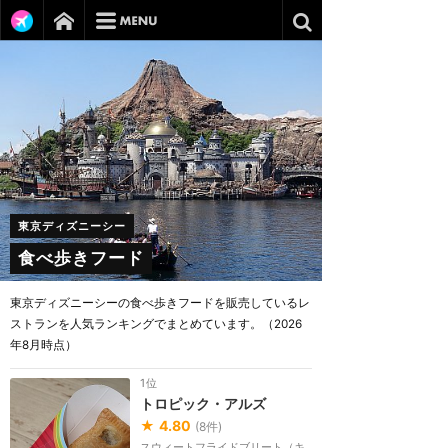
東京ディズニーシー
食べ歩きフード
東京ディズニーシーの食べ歩きフードを販売しているレ
ストランを人気ランキングでまとめています。（2026
年8月時点）
1位
トロピック・アルズ
★
4.80
(
8
件)
スウィートフライドブリート（キ