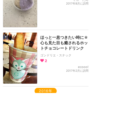
2017年8月に訪問
ほっと一息つきたい時に☆
心も見た目も癒されるホッ
トチョコレートドリンク
ゴンドリエ・スナック
2
ecooo!
2017年2月に訪問
2016年
今年もホットワインの季節
がやってきました！ほのか
な甘みのロゼワインです☆
バーナクル・ビルズ
2