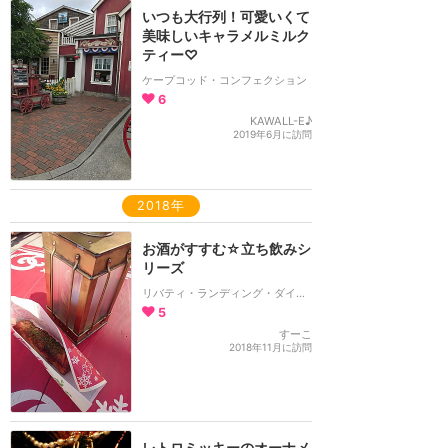
いつも大行列！可愛いくて
美味しいキャラメルミルク
ティー♡
ケープコッド・コンフェクション
6
KAWALL-E♪
2019年6月に訪問
2018年
お酒がすすむ☆立ち飲みシ
リーズ
リバティ・ランディング・ダイナー
5
すーこ
2018年11月に訪問
レトロミッキーのオーナメ