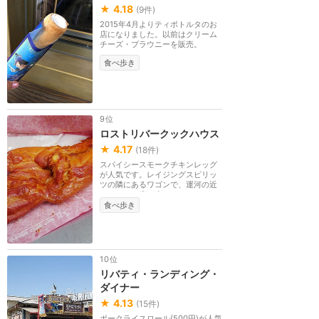
★
4.18
(
9
件)
2015年4月よりティポトルタのお
店になりました。以前はクリーム
チーズ・ブラウニーを販売。
食べ歩き
9位
ロストリバークックハウス
★
4.17
(
18
件)
スパイシースモークチキンレッグ
が人気です。レイジングスピリッ
ツの隣にあるワゴンで、運河の近
くにテラス席が少...
食べ歩き
10位
リバティ・ランディング・
ダイナー
★
4.13
(
15
件)
ポークライスロール(500円)が人気