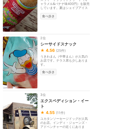
ャラメル&バナナ味400円）を販売
しています。夏はシェイブアイス
もあります。
食べ歩き
2位
シーサイドスナック
★
4.56
(
25
件)
うきわまん（中華まん）が人気の
お店です。テラス席も少しありま
す。
食べ歩き
3位
エクスペディション・イー
ト
★
4.55
(
11
件)
ユカタンソーセージドッグが人気
のお店。インディ・ジョーンズ・
アドベンチャーの近くにありま