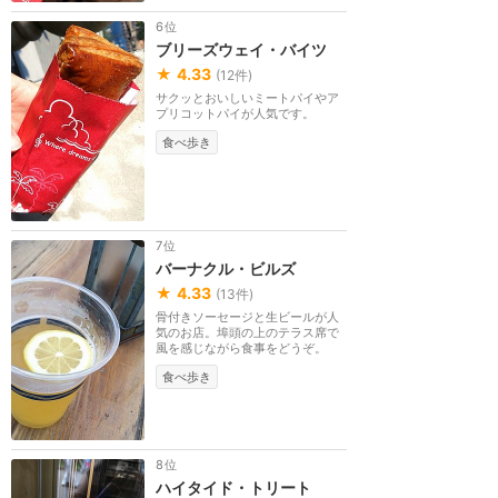
6位
ブリーズウェイ・バイツ
★
4.33
(
12
件)
サクッとおいしいミートパイやア
プリコットパイが人気です。
食べ歩き
7位
バーナクル・ビルズ
★
4.33
(
13
件)
骨付きソーセージと生ビールが人
気のお店。埠頭の上のテラス席で
風を感じながら食事をどうぞ。
食べ歩き
8位
ハイタイド・トリート