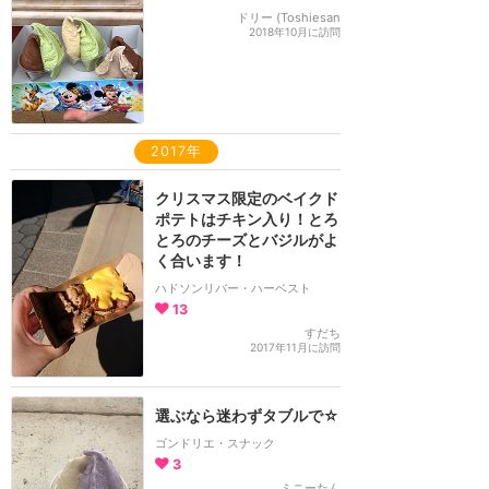
ドリー (Toshiesan
2018年10月に訪問
2017年
クリスマス限定のベイクド
ポテトはチキン入り！とろ
とろのチーズとバジルがよ
く合います！
ハドソンリバー・ハーベスト
13
すだち
2017年11月に訪問
選ぶなら迷わずタブルで☆
ゴンドリエ・スナック
3
ミニーたん