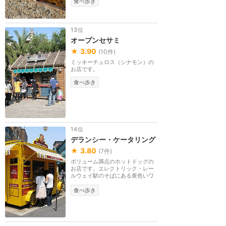
食べ歩き
13位
オープンセサミ
★
3.90
(
10
件)
ミッキーチュロス（シナモン）の
お店です。
食べ歩き
14位
デランシー・ケータリング
★
3.80
(
7
件)
ボリューム満点のホットドッグの
お店です。エレクトリック・レー
ルウェイ駅のそばにある黄色いワ
ゴンです。
食べ歩き