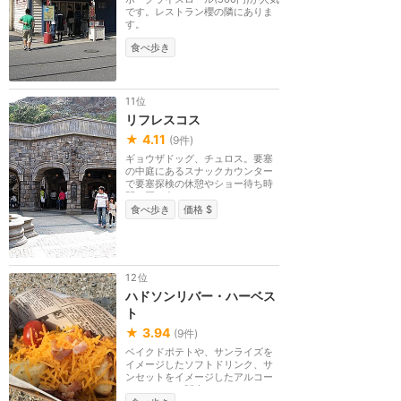
です。レストラン櫻の隣にありま
す。
食べ歩き
11位
リフレスコス
★
4.11
(
9
件)
ギョウザドッグ、チュロス。要塞
の中庭にあるスナックカウンター
で要塞探検の休憩やショー待ち時
間の買い出しなど...
食べ歩き
価格 $
12位
ハドソンリバー・ハーベス
ト
★
3.94
(
9
件)
ベイクドポテトや、サンライズを
イメージしたソフトドリンク、サ
ンセットをイメージしたアルコー
ルドリンクも販売...