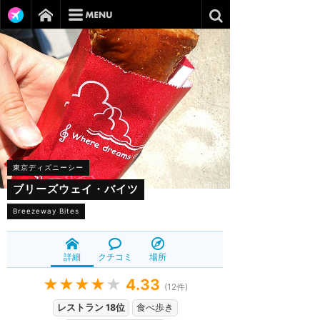
東京ディズニーシー
ブリーズウェイ・バイツ
Breezeway Bites
詳細
クチコミ
場所
★★★★
★
4.33
(
12
件)
レストラン 18位
食べ歩き