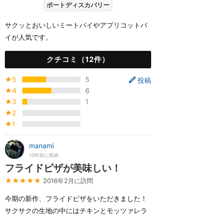
ポートディスカバリー
サクッとおいしいミートパイやアプリコットパ
イが人気です。
クチコミ（12件）
★5
5
投稿
★4
6
★3
1
★2
★1
manami
10年前に投稿
フライドピザが美味しい！
★★★★★
2016年2月に訪問
今期の新作、フライドピザをいただきました！
サクサクの生地の中にはチキンとモッツァレラ