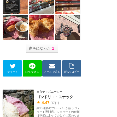
参考になった
2
ツイート
メールで送る
URLをコピー
LINEで送る
東京ディズニーシー
ゴンドリエ・スナック
★
4.47
(
17
件)
約10種類のフレーバーが揃うジェ
ラート専門店。ジェラートの種類
は季節によって少しずつ変わりま