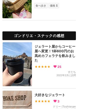
す。
食べ歩き
価格 $
ゴンドリエ・スナックの感想
ジェラート屋からコーヒー
屋へ変更！1杯600円のお
高めカフェラテを飲みまし
た
★★★★★
25
すだち
2022年2月に訪問
大好きなジェラート
★★★★★
3
ドリー (Toshiesan