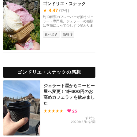
ゴンドリエ・スナック
★
4.47
(
17
件)
約10種類のフレーバーが揃うジェ
ラート専門店。ジェラートの種類
は季節によって少しずつ変わりま
す。
食べ歩き
価格 $
ゴンドリエ・スナックの感想
ジェラート屋からコーヒー
屋へ変更！1杯600円のお
高めカフェラテを飲みまし
た
★★★★★
25
すだち
2022年2月に訪問