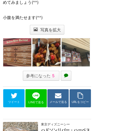
めてみましょう(^^)
小腹を満たせます(^^)
写真を拡大
参考になった
5
ツイート
メールで送る
URLをコピー
LINEで送る
東京ディズニーシー
ハドソンリバー・ハーベス