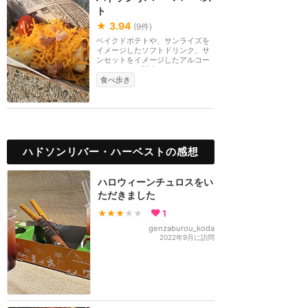
ト
★
3.94
(
9
件)
ベイクドポテトや、サンライズを
イメージしたソフトドリンク、サ
ンセットをイメージしたアルコー
ルドリンクも販売...
食べ歩き
ハドソンリバー・ハーベストの感想
ハロウィーンチュロスをい
ただきました
★★★
★★
1
genzaburou_koda
2022年9月に訪問