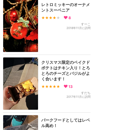
レトロミッキーのオーナメ
ントスーベニア
★★★★
★
8
すーこ
2018年11月に訪問
クリスマス限定のベイクド
ポテトはチキン入り！とろ
とろのチーズとバジルがよ
く合います！
★★★★★
13
すだち
2017年11月に訪問
パークフードとしてはレベ
ル高め！