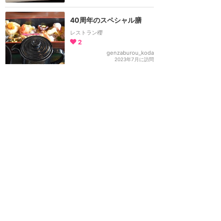
40周年のスペシャル膳
レストラン櫻
2
genzaburou_koda
2023年7月に訪問
予約できなくても諦めな
い！「ダッフィー&フレン
ズのワンダフル・フレンド
シップ」の予約とショー当
日の流れ
ダッフィー＆フレンズのワンダフル・フレンドシップ
8
Summy
2023年7月に訪問
40周年チーズケーキ