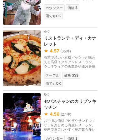
ターショー「マイ...
カウンター
価格 $
雨でもOK
4位
リストランテ・ディ・カナ
レット
★
4.57
(
65
件)
石窯で焼いた本格ピッツァが味わ
える高級イタリアンレストラン。
ヴェネツィアの街並みや運河を眺
めながらイタリア...
テーブル
価格 $$$
雨でもOK
5位
セバスチャンのカリプソキ
ッチン
★
4.56
(
27
件)
お手頃な価格でピザやサンドウィ
ッチを楽しめる海底レストラン。
室内で過ごしやすく座席数も多い
ので休憩に便利です。
カウンター
価格 $