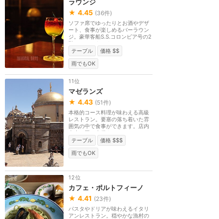
ラウンジ
★
4.45
(
36
件)
ソファ席でゆったりとお酒やデザ
ート、食事が楽しめるバーラウン
ジ。豪華客船S.S.コロンビア号の2
階デッキにありま...
テーブル
価格 $$
雨でもOK
11位
マゼランズ
★
4.43
(
51
件)
本格的コース料理が味わえる高級
レストラン。要塞の落ち着いた雰
囲気の中で食事ができます。店内
中央で回る直径4m...
テーブル
価格 $$$
雨でもOK
12位
カフェ・ポルトフィーノ
★
4.41
(
23
件)
パスタやドリアが味わえるイタリ
アンレストラン。穏やかな漁村の