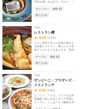
空気を感じるお店で、ポルト・パ
ラディーゾの美し...
カウンター
価格 $$
雨でもOK
13位
レストラン櫻
★
4.20
(
33
件)
ちらし寿司や天ぷら定食が味わえ
る和食レストラン。豚ヒレかつ定
食やうどんなどもあります。室内
の座席です。日本...
テーブル
価格 $$
雨でもOK
14位
ザンビーニ・ブラザーズ・
リストランテ
★
4.19
(
35
件)
ピッツァ、パスタ、ドリアをお手
頃価格で楽しめるイタリア料理レ
ストラン。ここはワイン醸造を手
がけるサンビーニ...