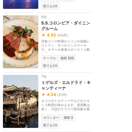
雨でもOK
6位
S.S.コロンビア・ダイニン
グルーム
★
4.55
(
44
件)
洋食コース料理がメインの高級レ
ストラン。サーロインステーキ
や、オマール海老のローストと帆
立貝のソテーなどの...
テーブル
価格 $$$
雨でもOK
7位
ミゲルズ・エルドラド・キ
ャンティーナ
★
4.54
(
21
件)
タコスやトルティーヤなどのメキ
シコ料理が味わえます。座席数は
多く、川辺のテラスで蒸気船を眺
めながら食事をす...
カウンター
価格 $
雨でもOK