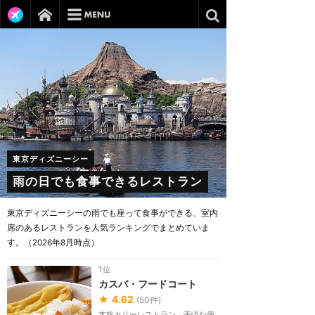
東京ディズニーシー
雨の日でも食事できるレストラン
東京ディズニーシーの雨でも座って食事ができる、室内
席のあるレストランを人気ランキングでまとめていま
す。（2026年8月時点）
1位
カスバ・フードコート
★
4.62
(
50
件)
本格カリーレストラン。手頃な価