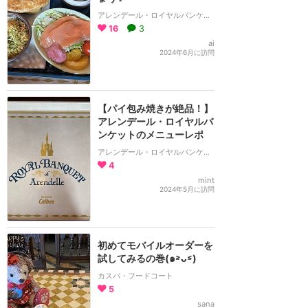
アレンデール・ロイヤルバンケット
16
3
ai
2024年6月に訪問
【パイ包み焼きが絶品！】
アレンデール・ロイヤルバ
ンケットのメニューレポ
アレンデール・ロイヤルバンケット
4
mint
2024年5月に訪問
初めてモバイルオーダーを
試してみるの巻(๑˃̵ᴗ˂̵)
カスバ・フードコート
5
sana