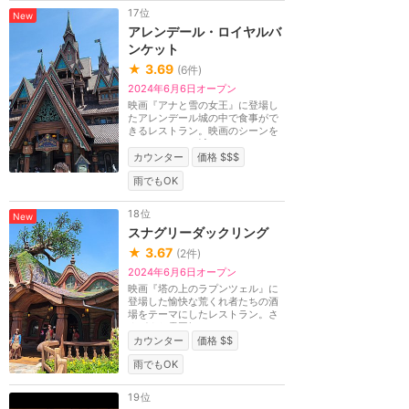
17位
New
アレンデール・ロイヤルバ
ンケット
★
3.69
(
6
件)
2024年6月6日オープン
映画『アナと雪の女王』に登場し
たアレンデール城の中で食事がで
きるレストラン。映画のシーンを
モチーフにした城...
カウンター
価格 $$$
雨でもOK
18位
New
スナグリーダックリング
★
3.67
(
2
件)
2024年6月6日オープン
映画『塔の上のラプンツェル』に
登場した愉快な荒くれ者たちの酒
場をテーマにしたレストラン。さ
まざまな雰囲気の...
カウンター
価格 $$
雨でもOK
19位