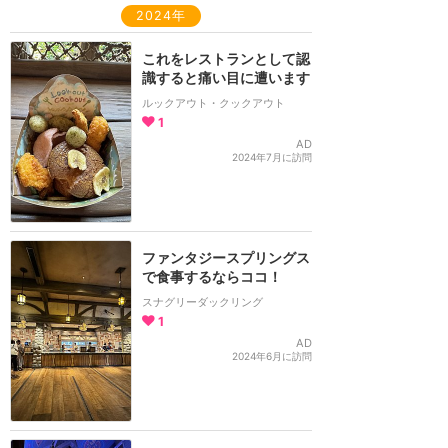
2024年
これをレストランとして認
識すると痛い目に遭います
ルックアウト・クックアウト
1
AD
2024年7月に訪問
ファンタジースプリングス
で食事するならココ！
スナグリーダックリング
1
AD
2024年6月に訪問