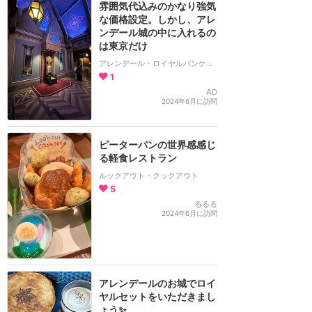
雰囲気代込みのかなり強気
な価格設定。しかし、アレ
ンデール城の中に入れるの
は東京だけ
アレンデール・ロイヤルバンケット
1
AD
2024年6月に訪問
ピーターパンの世界感感じ
る軽食レストラン
ルックアウト・クックアウト
5
るるる
2024年6月に訪問
アレンデールのお城でロイ
ヤルセットをいただきまし
ょう✨