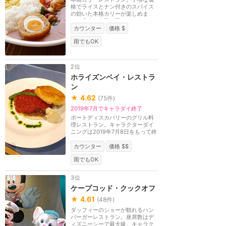
格でライスとナン付きのスパイス
の効いた本格カリーが楽しめま
す。店内は宮殿と民...
カウンター
価格 $
雨でもOK
2位
ホライズンベイ・レストラ
ン
★
4.62
(
75
件)
2019年7月でキャラダイ終了
ポートディスカバリーのグリル料
理レストラン。キャラクターダイ
ニングは2019年7月8日をもって終
了。
カウンター
価格 $$
雨でもOK
3位
ケープコッド・クックオフ
★
4.61
(
48
件)
ダッフィーのショーが観れるハン
バーガーレストラン。座席数はデ
ィズニーシーで最大級。キャラク