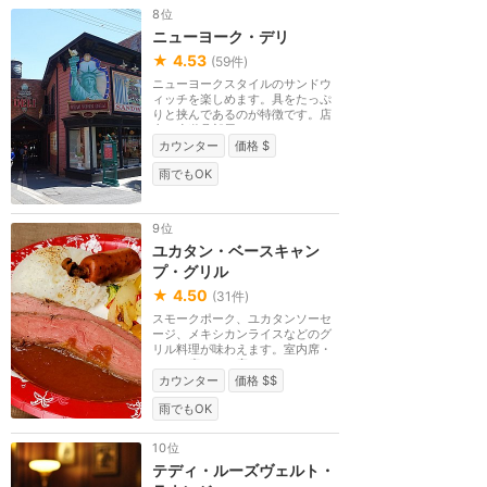
8位
ニューヨーク・デリ
★
4.53
(
59
件)
ニューヨークスタイルのサンドウ
ィッチを楽しめます。具をたっぷ
りと挟んであるのが特徴です。店
内は小道具部屋や...
カウンター
価格 $
雨でもOK
9位
ユカタン・ベースキャン
プ・グリル
★
4.50
(
31
件)
スモークポーク、ユカタンソーセ
ージ、メキシカンライスなどのグ
リル料理が味わえます。室内席・
テラス席ともに座...
カウンター
価格 $$
雨でもOK
10位
テディ・ルーズヴェルト・