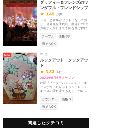
ダッフィー＆フレンズのワ
ンダフル・フレンドシップ
★
3.45
(
3
件)
ショーと食事がセットになってお
り、全席完全予約制。開催日の1カ
月前から前日まで予約を受け付け
中。ダッフィー＆...
テーブル
価格 $$
雨でもOK
20位
New
ルックアウト・クックアウ
ト
★
3.33
(
4
件)
2024年6月6日オープン
映画『ピーターパン』のロストキ
ッズが造ったレストラン。ロスト
キッズの隠れ家でもあるこのレス
トランには、難破...
カウンター
価格 $
雨でもOK
関連したクチコミ