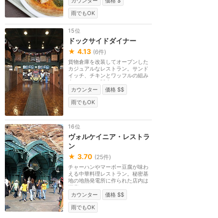
カウンター
価格 $
雨でもOK
15位
ドックサイドダイナー
★
4.13
(
6
件)
貨物倉庫を改装してオープンした
カジュアルなレストラン。サンド
イッチ、チキンとワッフルの組み
合わせなどを販売...
カウンター
価格 $$
雨でもOK
16位
ヴォルケイニア・レストラ
ン
★
3.70
(
25
件)
チャーハンやマーボー豆腐が味わ
える中華料理レストラン。秘密基
地の地熱発電所に作られた店内は
洞窟みたいになっ...
カウンター
価格 $$
雨でもOK