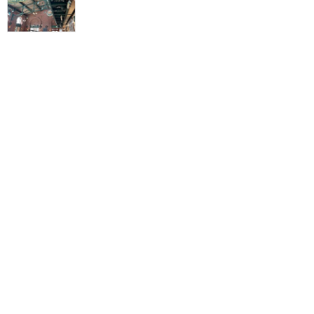
5
え
2年前に投稿
平日限定スイーツ
★★★★
★
2022年1月に訪問
レストラン櫻の時間限定メニュー 平日14:00か
ら17:00の間に食べられる時間限定メニューを
食べてきました。 予約時間 16:50くらいに予約
をしました。 時間ギリギリでしたが入ってすぐ
注文して無事に食べられました。 値段 スペシャ
ルデザート&ドリンク ¥1,980 プラス460円でド
リンクをほうじ茶クリーム＆ゼリーに変更...
続きを読む
1