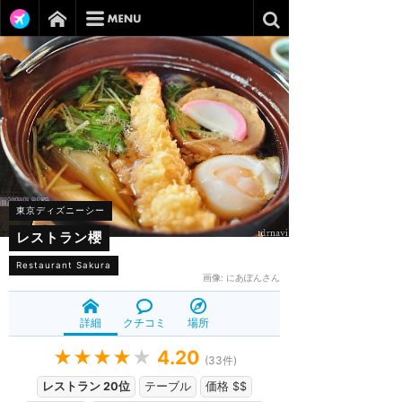
東京ディズニーシー
レストラン櫻
Restaurant Sakura
画像:
にあぽんさん
詳細
クチコミ
場所
★★★★
★
4.20
(
33
件)
レストラン 20位
テーブル
価格 $$