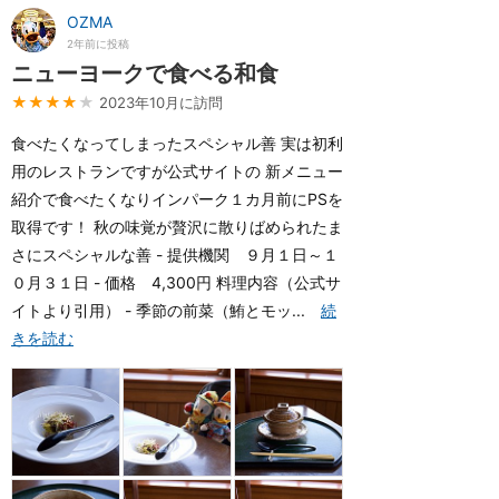
OZMA
2年前に投稿
ニューヨークで食べる和食
★★★★
★
2023年10月に訪問
食べたくなってしまったスペシャル善 実は初利
用のレストランですが公式サイトの 新メニュー
紹介で食べたくなりインパーク１カ月前にPSを
取得です！ 秋の味覚が贅沢に散りばめられたま
さにスペシャルな善 - 提供機関 ９月１日～１
０月３１日 - 価格 4,300円 料理内容（公式サ
イトより引用） - 季節の前菜（鮪とモッ...
続
きを読む