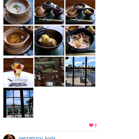
7
genzaburou_koda