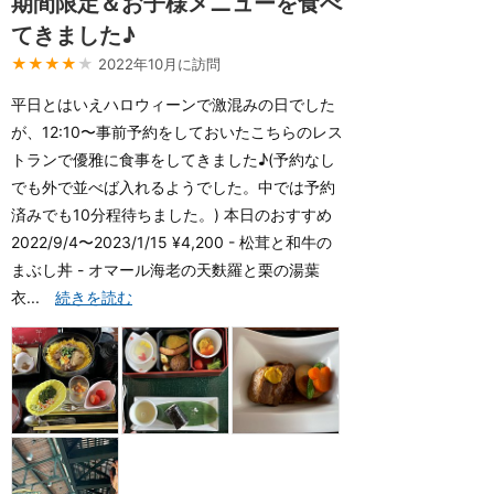
期間限定＆お子様メニューを食べ
てきました♪
★★★★
★
2022年10月に訪問
平日とはいえハロウィーンで激混みの日でした
が、12:10〜事前予約をしておいたこちらのレス
トランで優雅に食事をしてきました♪(予約なし
でも外で並べば入れるようでした。中では予約
済みでも10分程待ちました。) 本日のおすすめ
2022/9/4〜2023/1/15 ¥4,200 - 松茸と和牛の
まぶし丼 - オマール海老の天麩羅と栗の湯葉
衣...
続きを読む