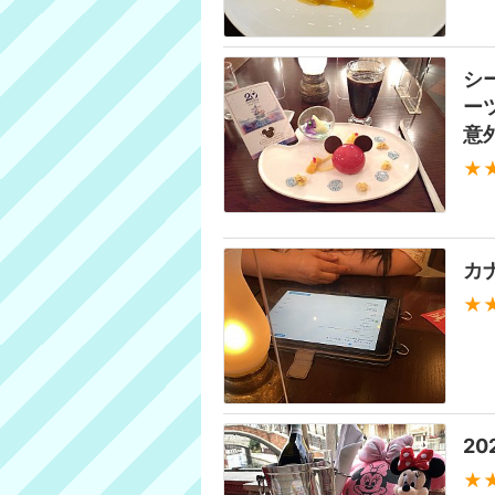
シ
ー
意
★
カ
★
2
★