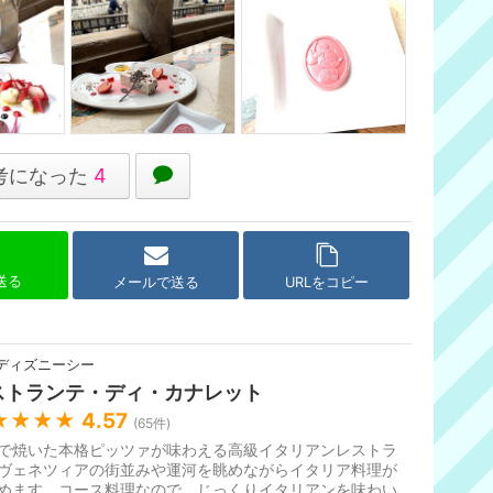
考になった
4
で送る
メールで送る
URLをコピー
ディズニーシー
ストランテ・ディ・カナレット
★★★★
4.57
(
65
件)
で焼いた本格ピッツァが味わえる高級イタリアンレストラ
ヴェネツィアの街並みや運河を眺めながらイタリア料理が
めます。コース料理なので、じっくりイタリアンを味わい