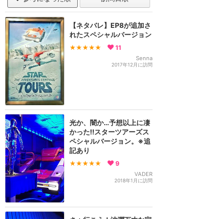
【ネタバレ】EP8が追加さ
れたスペシャルバージョン
★★★★★
11
Senna
2017年12月に訪問
光か、闇か…予想以上に凄
かった‼︎スターツアーズス
ペシャルバージョン。※追
記あり
★★★★★
9
VADER
2018年1月に訪問