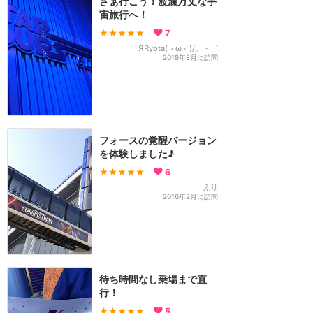
さぁ行こう！波瀾万丈な宇
宙旅行へ！
★★★★★
7
ЯRyota(＞ω＜)/。・゜
2018年8月に訪問
フォースの覚醒バージョン
を体験しました♪
★★★★★
6
えり
2016年2月に訪問
待ち時間なし乗場まで直
行！
★★★★★
5