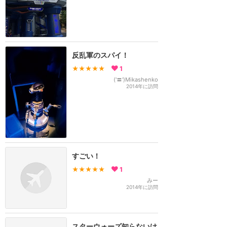
反乱軍のスパイ！
★★★★★
1
('〓')Mikashenko
2014年に訪問
すごい！
★★★★★
1
みー
2014年に訪問
スターウォーズ知らないけ