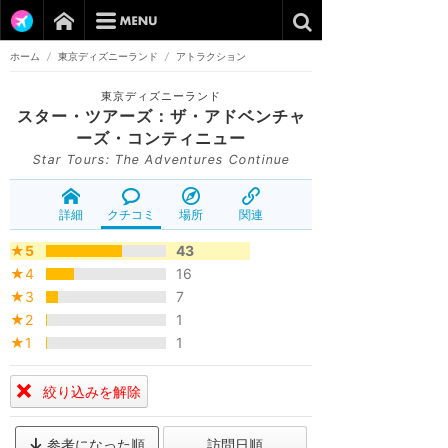
ホーム
/
東京ディズニーランド
/
アトラクション
東京ディズニーランド
スター・ツアーズ：ザ・アドベンチャ
ーズ・コンティニュー
Star Tours: The Adventures Continue
詳細
クチコミ
場所
関連
★5
43
★4
16
★3
7
★2
1
★1
1
絞り込みを解除
参考になった順
訪問日順