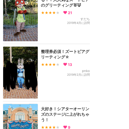
のグリーティング🐰🦊
★★★★
★
21
すだち
2019年4月に訪問
整理券必須！ズートピアグ
リーティング☆
★★★★
★
13
pnko
2019年2月に訪問
大好き！シアターオーリン
ズのステージに上がれちゃ
う！
★★★★
★
9