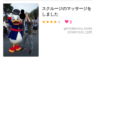
スクルージのマッサージを
しました
★★★★
★
2
genzaburou_koda
2018年10月に訪問
東京ディズニーリゾート
攻略ガイド
新着クチコミ
ホテル予約
最新スポット
東京ディズニーランド