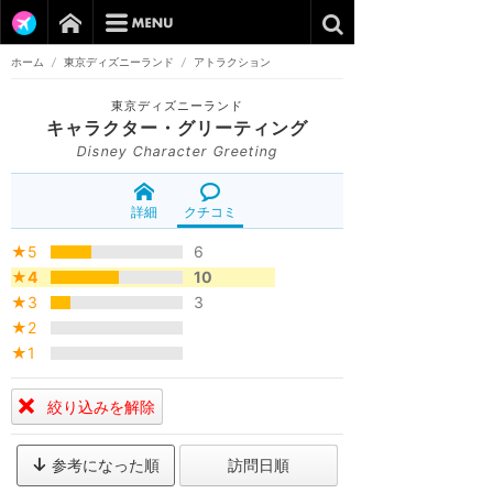
ホーム
/
東京ディズニーランド
/
アトラクション
東京ディズニーランド
キャラクター・グリーティング
Disney Character Greeting
詳細
クチコミ
★5
6
★4
10
★3
3
★2
★1
絞り込みを解除
参考になった順
訪問日順