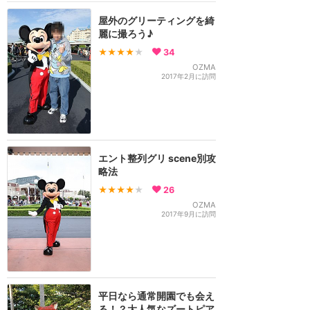
屋外のグリーティングを綺
麗に撮ろう♪
★★★★
★
34
OZMA
2017年2月に訪問
エント整列グリ scene別攻
略法
★★★★
★
26
OZMA
2017年9月に訪問
平日なら通常開園でも会え
る！？大人気なズートピア