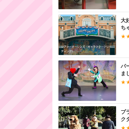
大
ち
★
パ
まし
★
プ
ク
★