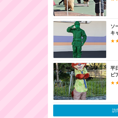
ソ
キ
★
平
ピ
★
訪