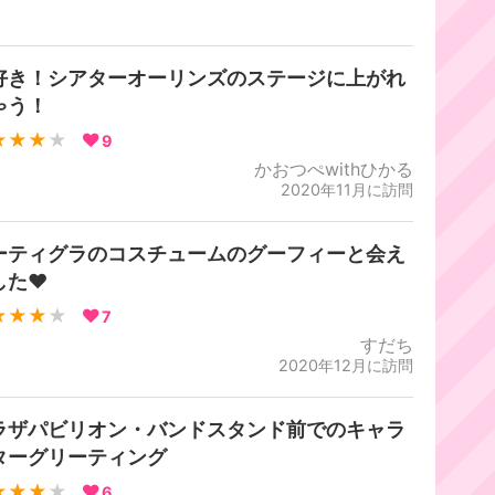
好き！シアターオーリンズのステージに上がれ
ゃう！
★★★
★
9
かおつぺwithひかる
2020年11月に訪問
ーティグラのコスチュームのグーフィーと会え
た❤️
★★★
★
7
すだち
2020年12月に訪問
ラザパビリオン・バンドスタンド前でのキャラ
ターグリーティング
★★★
★
6