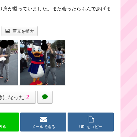
り肩が凝っていました。また会ったらもんであげま
写真を拡大
考になった
2
で送る
メールで送る
URLをコピー