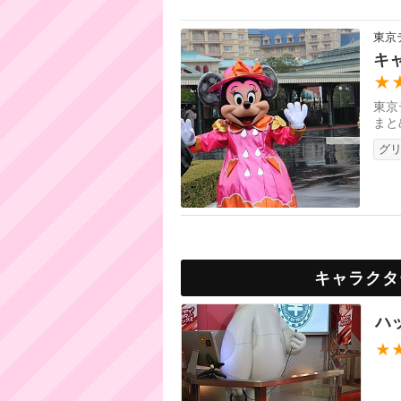
東京
キ
★
東京
まと
グ
キャラクタ
ハ
★