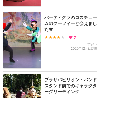
パーティグラのコスチュー
ムのグーフィーと会えまし
た❤️
★★★★
★
7
すだち
2020年12月に訪問
プラザパビリオン・バンド
スタンド前でのキャラクタ
ーグリーティング
★★★★
★
6
genzaburou_koda
2020年12月に訪問