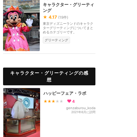
キャラクター・グリーティ
ング
★
4.17
(
19
件)
東京ディズニーランドのキャラク
ターグリーティングについてまと
めるカテゴリーです。
グリーティング
キャラクター・グリーティングの感
想
ハッピーフェア・ラボ
★★★
★★
4
genzaburou_koda
2021年6月に訪問