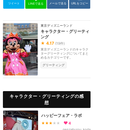
ツイート
メールで送る
URLをコピー
LINEで送る
東京ディズニーランド
キャラクター・グリーティ
ング
★
4.17
(
19
件)
東京ディズニーランドのキャラク
ターグリーティングについてまと
めるカテゴリーです。
グリーティング
キャラクター・グリーティングの感
想
ハッピーフェア・ラボ
★★★
★★
4
genzaburou_koda