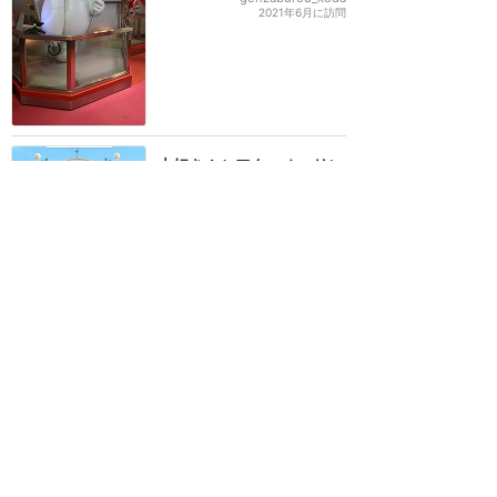
2021年6月に訪問
大好き！シアターオーリン
ズのステージに上がれちゃ
う！
★★★★
★
9
かおつぺwithひかる
2020年11月に訪問
パーティグラのコスチュー
ムのグーフィーと会えまし
た❤️
★★★★
★
7
すだち
2020年12月に訪問