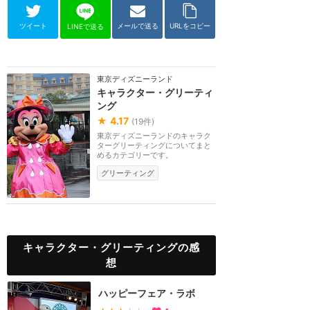
ツイート
メールで送る
URLをコピー
LINEで送る
東京ディズニーランド
キャラクター・グリーティ
ング
★
4.17
(
19
件)
東京ディズニーランドのキャラク
ターグリーティングについてまと
めるカテゴリーです。
グリーティング
キャラクター・グリーティングの感
想
ハッピーフェア・ラボ