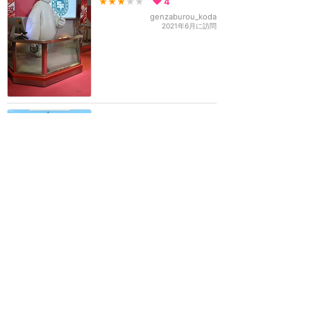
★★★
★★
4
genzaburou_koda
2021年6月に訪問
大好き！シアターオーリン
ズのステージに上がれちゃ
う！
★★★★
★
9
かおつぺwithひかる
2020年11月に訪問
パーティグラのコスチュー
ムのグーフィーと会えまし
た❤️
★★★★
★
7