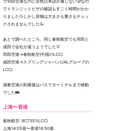
で羽田空港なのに全然日本語が通じない🥲なの
でトランジットビザの確認もすごく時間がかか
りました💦しかし荷物は大きさも重さもチェッ
クされませんでした🥳
あとで調べたところ、同じ春秋航空でも羽田と
成田で会社が違うようでした💡
羽田空港→春秋航空(中国のLCC)
成田空港→スプリングジャパン(JALグループの
LCC)
浦東空港の到着後はバスでターミナルまで移動
でした🚌
上海〜香港
春秋航空: 9C7351(LCC)
上海14:05発〜香港16:50着