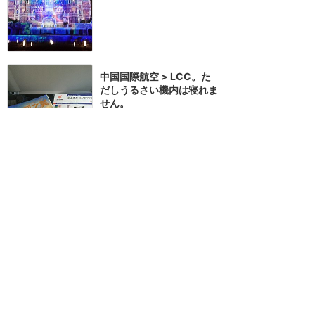
中国国際航空 > LCC。た
だしうるさい機内は寝れま
せん。
★★★★
★
23
5
KOZEEEEI
2016年6月に訪問
ANAビジネスクラスで行く
上海ディズニー！意外と安
いんです？！
★★★★★
21
yoshiwo
2019年6月に訪問