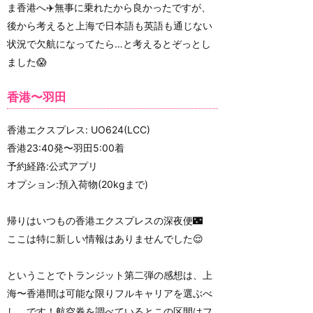
ま香港へ✈️無事に乗れたから良かったですが、
後から考えると上海で日本語も英語も通じない
状況で欠航になってたら…と考えるとぞっとし
ました😱
香港〜羽田
香港エクスプレス: UO624(LCC)
香港23:40発〜羽田5:00着
予約経路:公式アプリ
オプション:預入荷物(20kgまで)
帰りはいつもの香港エクスプレスの深夜便🌃
ここは特に新しい情報はありませんでした😌
ということでトランジット第二弾の感想は、上
海〜香港間は可能な限りフルキャリアを選ぶべ
し。です！航空券を調べているとこの区間はフ