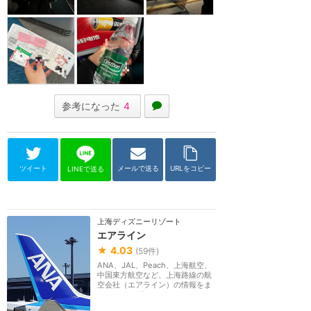
参考になった
4
ツイート
メールで送る
URLをコピー
LINEで送る
上海ディズニーリゾート
エアライン
★
4.03
(
59
件)
ANA、JAL、Peach、上海航空、
中国東方航空など、上海路線の航
空会社（エアライン）の情報をま
とめるカテゴリーです。