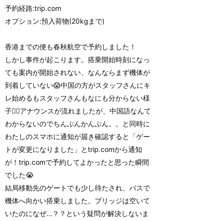
予約経路:trip.com
オプション:預入荷物(20kgまで)
香港までの便も春秋航空で予約しました！
しかし事件が起こります。搭乗開始時刻になっ
ても案内が開始されない、なんならまず機体が
到着していない😱中国の方がスタッフさんにキ
レ始めるもスタッフさんもなにも分からない様
子🤦‍♀️アナウンスが流れましたが、中国語なんて
わからないのでちんぷんかんぷん。。と同時に
わたしのスマホに通知が届き確認すると「ゲー
トが変更になりました」とtrip.comから通知
が！trip.comで予約してよかったと思った瞬間
でした😭
結局移動先のゲートでも少し待たされ、バスで
機体へ向かい搭乗しました。ブリッジは空いて
いたのになぜ…？？という疑問が解決しないま