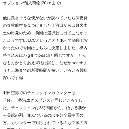
オプション:預入荷物(20kgまで)
他に良さそうな便がないか調べていたら深夜発
の春秋航空を見つけました！羽田からは月火木
土の出発のため、前回は選択肢に出てこなかっ
たようです🤷‍♀️LCCということもあって値段も安
かったので今回はこちらに決定しました。機内
持ち込みは7kgまでpeachと同じですが、どん
なもんかとりあえず物は試し。なぜかpeachよ
りも上海までの所要時間が短い。いろいろ興味
深いです🧐
羽田空港でのチェックインカウンターは
「N」、香港エクスプレスと同じところでし
た。チェックインは3時間前から。始まる前か
ら長蛇の列、並んでいるのは多分全員中国の
方。カウンターで対応されているのも中国の方