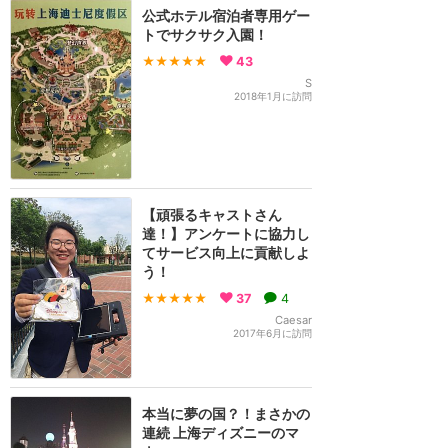
公式ホテル宿泊者専用ゲー
トでサクサク入園！
★★★★★
43
S
2018年1月に訪問
【頑張るキャストさん
達！】アンケートに協力し
てサービス向上に貢献しよ
う！
★★★★★
37
4
Caesar
2017年6月に訪問
本当に夢の国？！まさかの
連続 上海ディズニーのマ