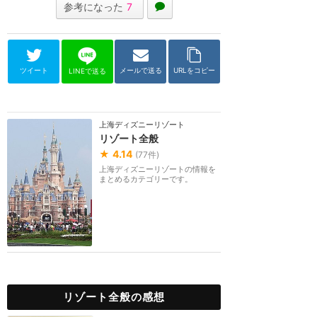
参考になった
7
ツイート
メールで送る
URLをコピー
LINEで送る
上海ディズニーリゾート
リゾート全般
★
4.14
(
77
件)
上海ディズニーリゾートの情報を
まとめるカテゴリーです。
リゾート全般の感想