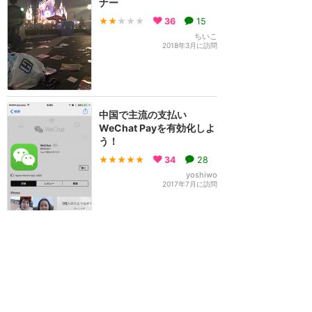
ナー
★★
★★★
36
15
ちいこ
2018年3月に訪問
中国で主流の支払い
WeChat Payを有効化しよ
う！
★★★★★
34
28
yoshiwo
2017年7月に訪問
日本にいながらも中国の番
号をタダでゲット！
★★★★★
33
12
yoshiwo
2017年6月に訪問