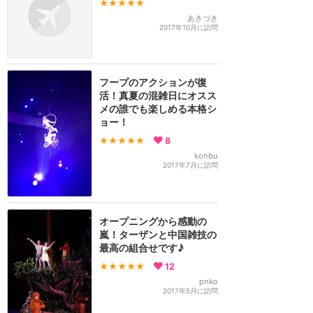
★★★★★
あきづき
2017年10月に訪問
フープのアクションが復
活！真夏の混雑日にオスス
メの誰でも楽しめる本格シ
ョー！
★★★★★
8
konbu
2017年7月に訪問
オープニングから感動の
嵐！ターザンと中国雑技の
最高の組合せです♪
★★★★★
12
pnko
2017年5月に訪問