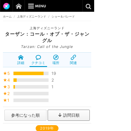
ホーム
/
上海ディズニーランド
/
ショー＆パレード
上海ディズニーランド
ターザン：コール・オブ・ザ・ジャン
グル
Tarzan: Call of the Jungle
詳細
クチコミ
場所
関連
★5
19
★4
2
★3
1
★2
★1
参考になった順
訪問日順
2019年