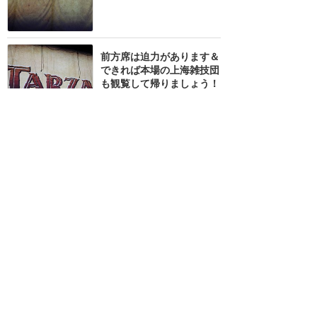
前方席は迫力があります＆
できれば本場の上海雑技団
も観覧して帰りましょう！
★★★★★
3
KAZ
2016年8月に訪問
ショーの中では演技の質が
高い
★★★★★
3
あおい
2016年8月に訪問