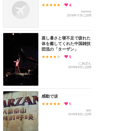
★★★★★
4
nonno
2016年11月に訪問
蒸し暑さと寝不足で疲れた
体を癒してくれた中国雑技
団流の「ターザン」
★★★★
★
5
にあぽん
2016年9月に訪問
感動で涙
★★★★★
1
ten
2016年8月に訪問