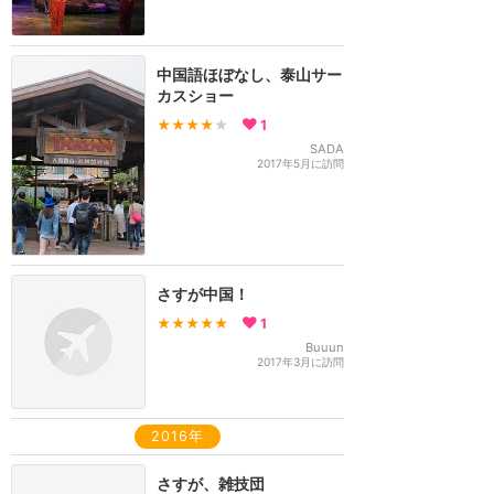
中国語ほぼなし、泰山サー
カスショー
★★★★
★
1
SADA
2017年5月に訪問
さすが中国！
★★★★★
1
Buuun
2017年3月に訪問
2016年
さすが、雑技団