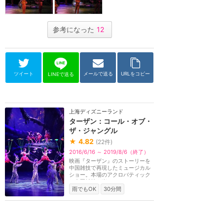
参考になった
12
ツイート
メールで送る
URLをコピー
LINEで送る
上海ディズニーランド
ターザン：コール・オブ・
ザ・ジャングル
★
4.82
(
22
件)
2016/6/16 ～ 2019/8/6（終了）
映画『ターザン』のストーリーを
中国雑技で再現したミュージカル
ショー。本場のアクロバティック
な中国雑技を楽し...
雨でもOK
30分間