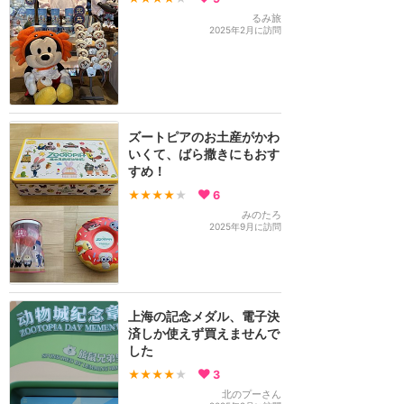
るみ旅
2025年2月に訪問
ズートピアのお土産がかわ
いくて、ばら撒きにもおす
すめ！
★★★★
★
6
みのたろ
2025年9月に訪問
上海の記念メダル、電子決
済しか使えず買えませんで
した
★★★★
★
3
北のプーさん