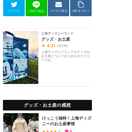
ツイート
メールで送る
URLをコピー
LINEで送る
上海ディズニーランド
グッズ・お土産
★
4.31
(
161
件)
上海ディズニーランドのグッズや
お土産についてまとめるカテゴリ
ーです。
グッズ・お土産の感想
けっこう独特！上海ディズ
ニーのお土産事情
★★★★
★
9