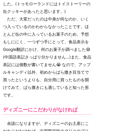
した。(トゥモローランドにはトイストーリーの
缶クッキーがあったと思います。)
ただ、大変だったのは中身が何なのか、いく
つ入っているのかわからなかったことです。ほ
とんど缶の中に入っているお菓子のため、予想
もしににく、一つずつ手にとって、食品表示を
Google翻訳にかけ、何のお菓子か調べました😅
(中国語表記さっぱり分かりません…)また、食品
表記には個数が書いてません😭 なので、アップ
ルキャンディ以外、初めからばら撒き目当てで
買ったというよりも、自分用に買ったものを開
けてみて、ばら撒きにも適していると知った形
です。
ディズニーにこだわりがなければ
余談になりますが、ディズニーのお土産にこ
だわりがなければ、中国限定味のグリコのプリ