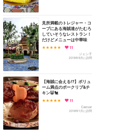
見所満載のトレジャー・コ
ーブにある海賊達がたむろ
していそうなレストラン！
だけどメニューは中華味
★★★★★
11
ジェシ子
2019年9月に訪問
【海賊に会える⁉️】ボリュ
ーム満点のポークリブ&チ
キン🐷🐔
★★★★★
11
Caesar
2018年1月に訪問