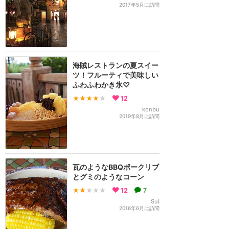
2017年5月に訪問
海賊レストランの夏スイー
ツ！フルーティで美味しい
ふわふわかき氷♡
★★★★
★
12
konbu
2019年8月に訪問
瓦のようなBBQポークリブ
とグミのようなコーン
★★
★★★
12
7
Sui
2016年6月に訪問