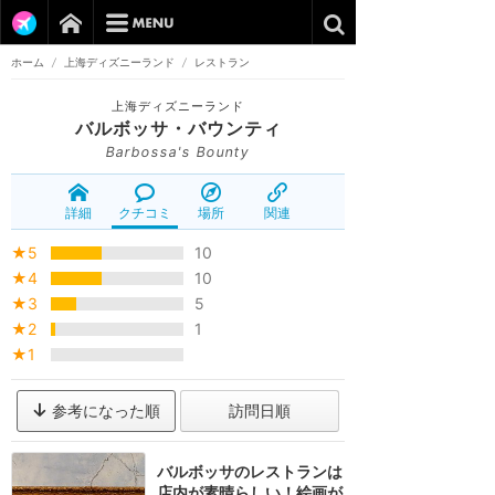
ホーム
/
上海ディズニーランド
/
レストラン
上海ディズニーランド
バルボッサ・バウンティ
Barbossa's Bounty
詳細
クチコミ
場所
関連
★5
10
★4
10
★3
5
★2
1
★1
参考になった順
訪問日順
バルボッサのレストランは
店内が素晴らしい！絵画が