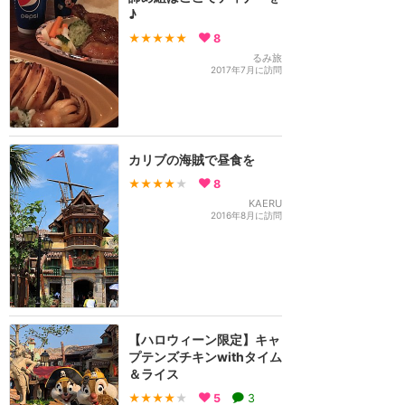
♪
★★★★★
8
るみ旅
2017年7月に訪問
カリブの海賊で昼食を
★★★★
★
8
KAERU
2016年8月に訪問
【ハロウィーン限定】キャ
プテンズチキンwithタイム
＆ライス
★★★★
★
5
3