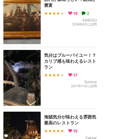
豊富
★★★★
★
19
2
KABOSU
2016年6月に訪問
気分はブルーバイユー！？
カリブ感も味わえるレスト
ラン
★★★★
★
17
Summy
2017年11月に訪問
海賊気分が味わえる雰囲気
最高のレストラン
★★★★★
15
Caesar