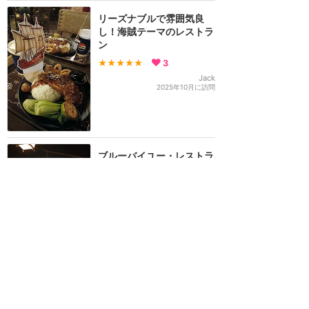
リーズナブルで雰囲気良
し！海賊テーマのレストラ
ン
★★★★★
3
Jack
2025年10月に訪問
ブルーバイユー・レストラ
ン風のカフェテリア
★★★
★★
3
genzaburou_koda
2019年9月に訪問
カリブの海賊のアトラクシ
ョンが見えます