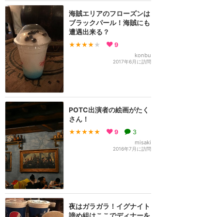
海賊エリアのフローズンは
ブラックパール！海賊にも
遭遇出来る？
★★★★
★
9
konbu
2017年6月に訪問
POTC出演者の絵画がたく
さん！
★★★★★
9
3
misaki
2016年7月に訪問
夜はガラガラ！イグナイト
諦め組はここでディナーを