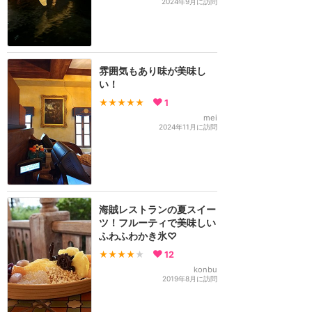
2024年9月に訪問
雰囲気もあり味が美味し
い！
★★★★★
1
mei
2024年11月に訪問
海賊レストランの夏スイー
ツ！フルーティで美味しい
ふわふわかき氷♡
★★★★
★
12
konbu
2019年8月に訪問