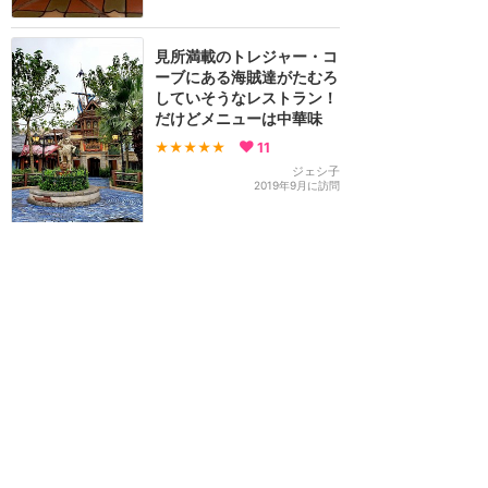
見所満載のトレジャー・コ
ーブにある海賊達がたむろ
していそうなレストラン！
だけどメニューは中華味
★★★★★
11
ジェシ子
2019年9月に訪問
【ハロウィーン限定】キャ
プテンズチキンwithタイム
＆ライス
★★★★
★
5
3
Caesar
2019年10月に訪問