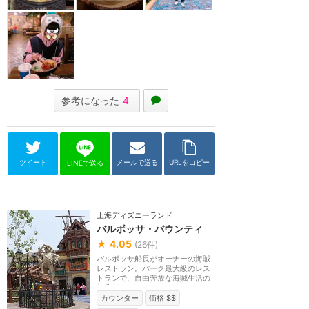
参考になった
4
ツイート
メールで送る
URLをコピー
LINEで送る
上海ディズニーランド
バルボッサ・バウンティ
★
4.05
(
26
件)
バルボッサ船長がオーナーの海賊
レストラン。パーク最大級のレス
トランで、自由奔放な海賊生活の
祭典がテーマ。ス...
カウンター
価格 $$