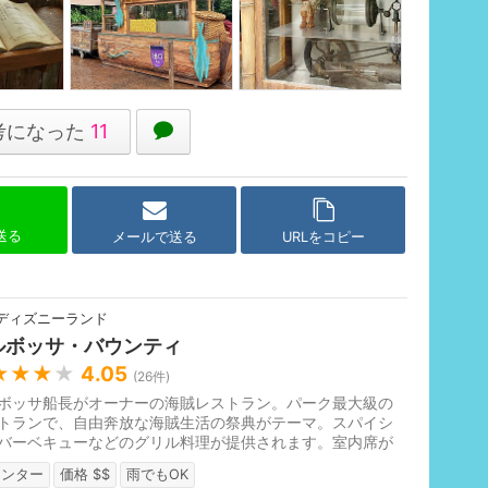
考になった
11
で送る
メールで送る
URLをコピー
ディズニーランド
ルボッサ・バウンティ
★★★
★
4.05
(
26
件)
ボッサ船長がオーナーの海賊レストラン。パーク最大級の
トランで、自由奔放な海賊生活の祭典がテーマ。スパイシ
バーベキューなどのグリル料理が提供されます。室内席が
ので休憩に最適。アトラク...
ウンター
価格 $$
雨でもOK