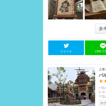
参
LINE
ツイート
上海
バ
★
バル
レス
ーな
多い
カ