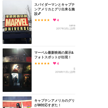
スパイダーマンとキャプテ
ンアメリカとグリ出来る施
設💕
★★★★★
4
sana
2017年3月に訪問
マーベル最新映画の展示&
フォトスポットが出現！
★★★★★
4
S
2016年11月に訪問
キャプテンアメリカのグリ
が神対応すぎた！