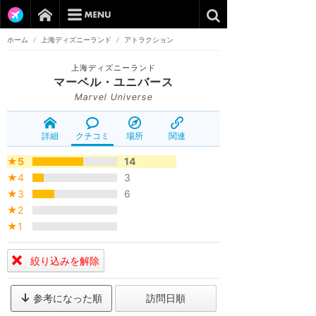
ホーム
/
上海ディズニーランド
/
アトラクション
上海ディズニーランド
マーベル・ユニバース
Marvel Universe
詳細
クチコミ
場所
関連
★5
14
★4
3
★3
6
★2
★1
絞り込みを解除
参考になった順
訪問日順