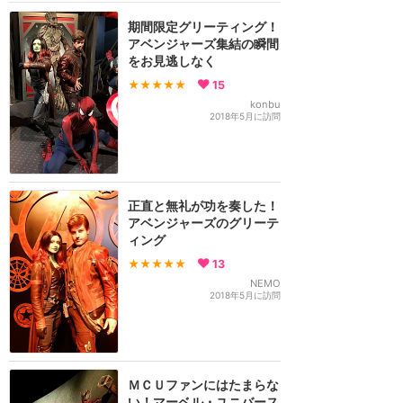
期間限定グリーティング！
アベンジャーズ集結の瞬間
をお見逃しなく
★★★★★
15
konbu
2018年5月に訪問
正直と無礼が功を奏した！
アベンジャーズのグリーテ
ィング
★★★★★
13
NEMO
2018年5月に訪問
ＭＣＵファンにはたまらな
い！マーベル・ユニバース