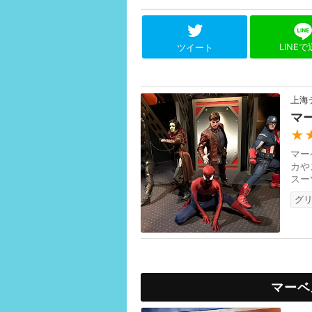
LINE
ツイート
上海
マ
★
マー
カや
スー
の描
グ
マーベ