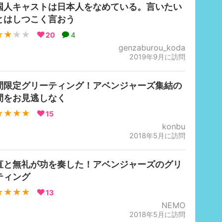
国人キャストは日本人をなめている。言いたい
とはしつこく言おう
★★
★★
20
4
genzaburou_koda
2019年9月に訪問
間限定グリーティング！アベンジャーズ集結の
間をお見逃しなく
★★★★
15
konbu
2018年5月に訪問
直と無礼が功を奏した！アベンジャーズのグリ
ティング
★★★★
13
NEMO
2018年5月に訪問