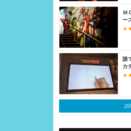
Ｍ
ー
★
誰
カ
★
訪