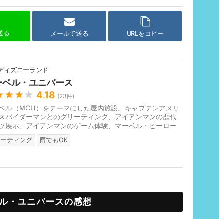
で送る
メールで送る
URLをコピー
ディズニーランド
ーベル・ユニバース
★★★
★
4.18
(
23
件)
ベル（MCU）をテーマにした屋内施設。キャプテンアメリ
スパイダーマンとのグリーティング、アイアンマンの歴代
ツ展示、アイアンマンのゲーム体験、マーベル・ヒーロー
き方を学べるお絵かき教室（...
リーティング
雨でもOK
ル・ユニバースの感想