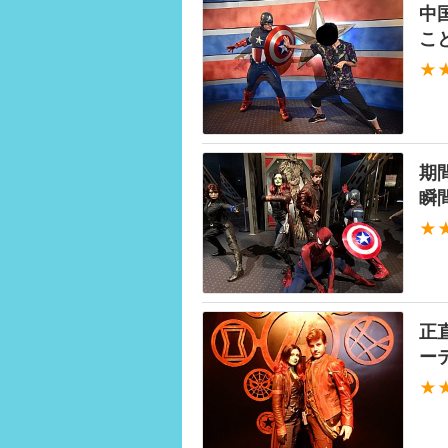
中
こ
★
期
瞬
★
正
ー
★