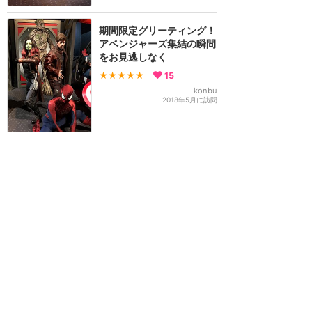
期間限定グリーティング！
アベンジャーズ集結の瞬間
をお見逃しなく
★★★★★
15
konbu
2018年5月に訪問
正直と無礼が功を奏した！
アベンジャーズのグリーテ
ィング
★★★★★
13
NEMO
2018年5月に訪問
マーベルな空間