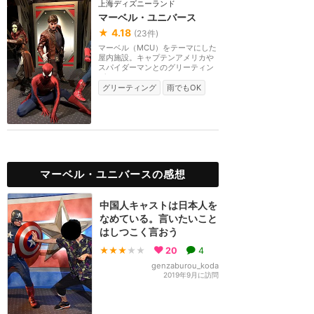
上海ディズニーランド
マーベル・ユニバース
★
4.18
(
23
件)
マーベル（MCU）をテーマにした
屋内施設。キャプテンアメリカや
スパイダーマンとのグリーティン
グ、アイアンマンの...
グリーティング
雨でもOK
マーベル・ユニバースの感想
中国人キャストは日本人を
なめている。言いたいこと
はしつこく言おう
★★★
★★
20
4
genzaburou_koda
2019年9月に訪問