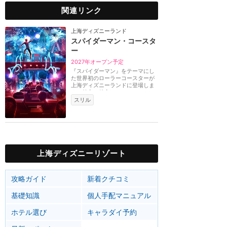
関連リンク
上海ディズニーランド
スパイダーマン・コースタ
ー
2027年オープン予定
『スパイダーマン』をテーマにし
た世界初のローラーコースターが
上海ディズニーランドに登場しま
す。前方や後方に...
スリル
上海ディズニーリゾート
攻略ガイド
新着クチコミ
基礎知識
個人手配マニュアル
ホテル選び
キャラダイ予約