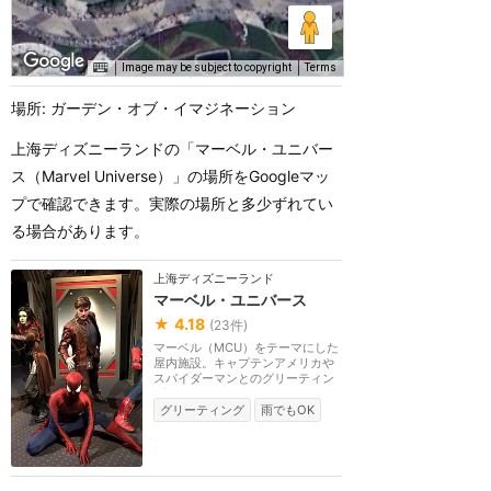
Image may be subject to copyright
Terms
場所: ガーデン・オブ・イマジネーション
上海ディズニーランドの「マーベル・ユニバー
ス（Marvel Universe）」の場所をGoogleマッ
プで確認できます。実際の場所と多少ずれてい
る場合があります。
上海ディズニーランド
マーベル・ユニバース
★
4.18
(
23
件)
マーベル（MCU）をテーマにした
屋内施設。キャプテンアメリカや
スパイダーマンとのグリーティン
グ、アイアンマンの...
グリーティング
雨でもOK