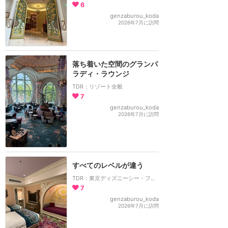
6
genzaburou_koda
2026年7月に訪問
落ち着いた空間のグランパ
ラディ・ラウンジ
TDR：リゾート全般
7
genzaburou_koda
2026年7月に訪問
すべてのレベルが違う
TDR：東京ディズニーシー・ファンタジースプリングスホテル
7
genzaburou_koda
2026年7月に訪問