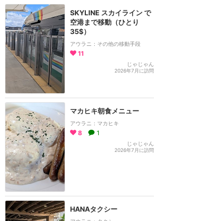
SKYLINE スカイライン で
空港まで移動（ひとり
35$）
アウラニ：その他の移動手段
11
じゃじゃん
2026年7月に訪問
マカヒキ朝食メニュー
アウラニ：マカヒキ
8
1
じゃじゃん
2026年7月に訪問
HANAタクシー