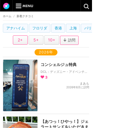
ホーム
/
新着クチコミ
アナハイム
フロリダ
香港
上海
パリ
2+
5+
10+
訪問
2026年
コンシェルジュ特典
DCL：ディズニー・アドベンチャー号
3
まあも
2026年8月に訪問
【あつっ！ひやっ！】ジェ
ラートサンドをいただきま