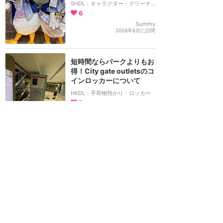
SHDL：キャラクター・グリーティング
6
Summy
2026年6月に訪問
短時間ならパークよりもお
得！City gate outletsのコ
インロッカーについて
HKDL：手荷物預かり・ロッカー
3
よかさん
2026年6月に訪問
iclub Mong Kok Hotel 富
薈旺角酒店 について
HKDL：香港のホテル
2
よかさん
2026年6月に訪問