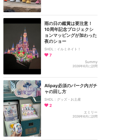
雨の日の鑑賞は要注意！
10周年記念プロジェクシ
ョンマッピングが加わった
夜のショー
SHDL：イルミネイト！
7
Summy
2026年6月に訪問
Alipay必須のパーク内ガチ
ャの回し方
SHDL：グッズ・お土産
2
エミリー
2026年6月に訪問