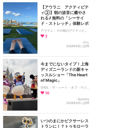
【アウラニ アクティビテ
ィ②】朝の波音に癒やさ
れる♪ 無料の「シーサイ
ド・ストレッチ」体験レポ
アウラニ：その他のアクティビティ
2
のら
2026年6月に訪問
今までにないタイプ！上海
ディズニーランドの新キャ
ッスルショー「The Heart
of Magic」
SHDL：ザ・ハート・オブ・マジック
10
Summy
2026年6月に訪問
いつのまにかピクサーレス
トランに！？トゥモローラ