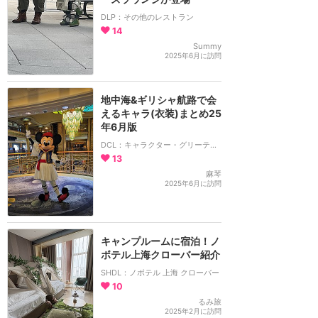
DLP：その他のレストラン
14
Summy
2025年6月に訪問
地中海&ギリシャ航路で会
えるキャラ(衣装)まとめ25
年6月版
DCL：キャラクター・グリーティング
13
麻琴
2025年6月に訪問
キャンプルームに宿泊！ノ
ボテル上海クローバー紹介
SHDL：ノボテル 上海 クローバー
10
るみ旅
2025年2月に訪問