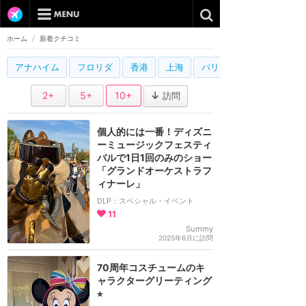
ホーム
/
新着クチコミ
アナハイム
フロリダ
香港
上海
パリ
2+
5+
10+
訪問
個人的には一番！ディズニ
ーミュージックフェスティ
バルで1日1回のみのショー
「グランドオーケストラフ
ィナーレ」
DLP：スペシャル・イベント
11
Summy
2025年6月に訪問
70周年コスチュームのキ
ャラクターグリーティング
⭐︎