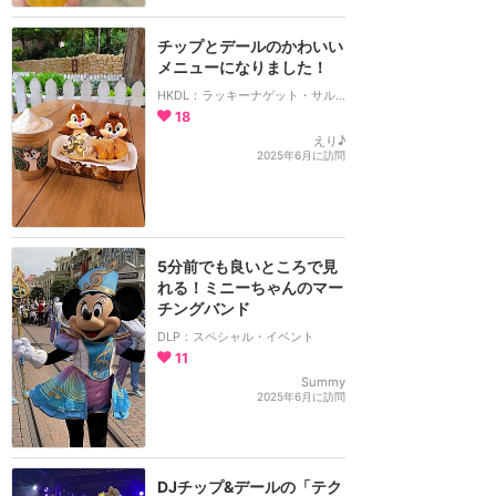
チップとデールのかわいい
メニューになりました！
HKDL：ラッキーナゲット・サルーン
18
えり♪
2025年6月に訪問
5分前でも良いところで見
れる！ミニーちゃんのマー
チングバンド
DLP：スペシャル・イベント
11
Summy
2025年6月に訪問
DJチップ&デールの「テク