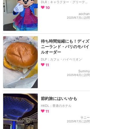
DLR：キャラクター・グリーティング
10
aochan
2025年7月に訪問
待ち時間短縮にも！ディズ
ニーランド・パリのモバイ
ルオーダー
DLP：カフェ・ハイペリオン
11
Summy
2025年6月に訪問
節約旅にはいいかも
HKDL：香港のホテル
11
サニー
2025年7月に訪問