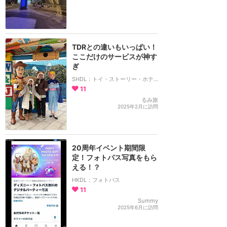
TDRとの違いもいっぱい！
ここだけのサービスが神す
ぎ
SHDL：トイ・ストーリー・ホテル
11
るみ旅
2025年2月に訪問
20周年イベント期間限
定！フォトパス写真をもら
える！？
HKDL：フォトパス
11
Summy
2025年6月に訪問