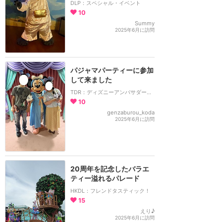
DLP：スペシャル・イベント
10
Summy
2025年6月に訪問
パジャマパーティーに参加
して来ました
TDR：ディズニーアンバサダーホテル
10
genzaburou_koda
2025年6月に訪問
20周年を記念したバラエ
ティー溢れるパレード
HKDL：フレンドタスティック！
15
えり♪
2025年6月に訪問