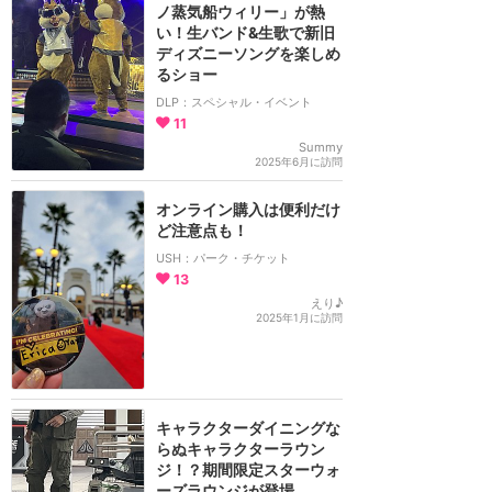
ノ蒸気船ウィリー」が熱
い！生バンド&生歌で新旧
ディズニーソングを楽しめ
るショー
DLP：スペシャル・イベント
11
Summy
2025年6月に訪問
オンライン購入は便利だけ
ど注意点も！
USH：パーク・チケット
13
えり♪
2025年1月に訪問
キャラクターダイニングな
らぬキャラクターラウン
ジ！？期間限定スターウォ
ーズラウンジが登場