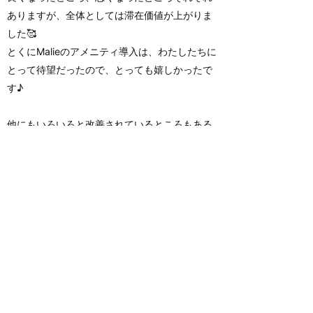
ありますが、全体としては滞在価値が上がりま
した🥰
とくにMalieのアメニティ導入は、わたしたちに
とって待望だったので、とっても嬉しかったで
す♪
他にもいろいろと改善されているところもある
かと思いますので、報告してもらえると嬉しい
です。
写真を拡大