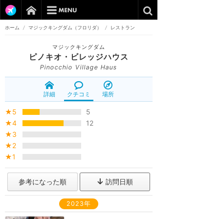
ホーム
/
マジックキングダム（フロリダ）
/
レストラン
マジックキングダム
ピノキオ・ビレッジハウス
Pinocchio Village Haus
詳細
クチコミ
場所
★5
5
★4
12
★3
★2
★1
参考になった順
訪問日順
2023年