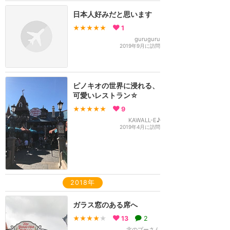
日本人好みだと思います
★★★★★
1
guruguru
2019年9月に訪問
ピノキオの世界に浸れる、
可愛いレストラン☆
★★★★★
9
KAWALL-E♪
2019年4月に訪問
2018年
ガラス窓のある席へ
★★★★
★
13
2
北のプーさん