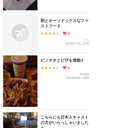
割とオーソドックスなファ
ストフード
★★★★
★
2
うら
2014年11月に訪問
ピノキオとピザを堪能♪
★★★★
★
2
Angie
2014年8月に訪問
こちらにも日本人キャスト
の方がいらっしゃいました
⭐️