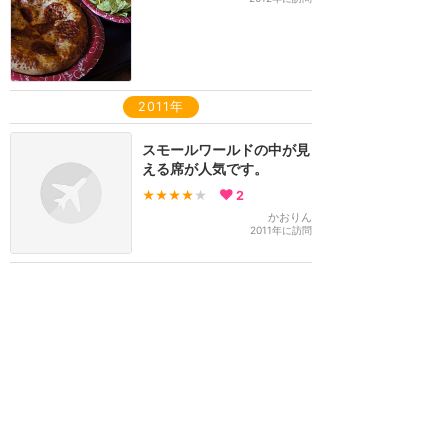
2011年
スモールワールドの中が見
える席が人気です。
★★★★
★
2
かおりん
2011年に訪問
ウォルトディズニーワールド
攻略ガイド
新着クチコミ
基礎知識
個人手配マニュアル
ホテル選び
キャラダイ予約