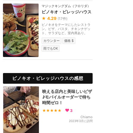
マジックキングダム（フロリダ）
ピノキオ・ビレッジハウス
★
4.29
(
17
件)
ピノキオをテーマにしたレストラ
ン。ピザ、パスタ、チキンナゲッ
ト、サラダなど。室内席あり。
カウンター
価格 $
雨でもOK
ピノキオ・ビレッジハウスの感想
映える店内と美味しいピザ
♪モバイルオーダーで待ち
時間ゼロ！
★★★★★
3
Chiamo
2023年3月に訪問