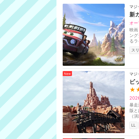
マジ
新
オー
映画
ング
るラ
ータ
ス
New
マジ
ビ
★
20
暴走
版と
（演
LL