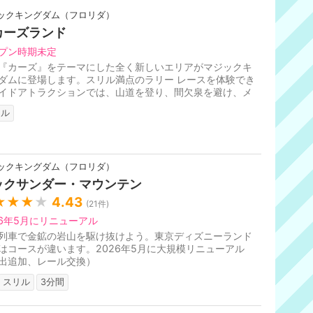
ックキングダム（フロリダ）
カーズランド
プン時期未定
『カーズ』をテーマにした全く新しいエリアがマジックキ
ダムに登場します。スリル満点のラリー レースを体験でき
イドアトラクションでは、山道を登り、間欠泉を避け、メ
ーがお気に入りの泥沼を飛...
リル
ックキングダム（フロリダ）
ックサンダー・マウンテン
★★★
★
4.43
(
21
件)
26年5月にリニューアル
列車で金鉱の岩山を駆け抜けよう。東京ディズニーランド
はコースが違います。2026年5月に大規模リニューアル
出追加、レール交換）
スリル
3分間