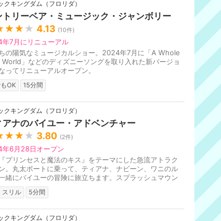
ックキングダム（フロリダ）
ントリーベア・ミュージック・ジャンボリー
★★★
★
4.13
(
10
件)
24年7月にリニューアル
ちの陽気なミュージカルショー。2024年7月に「A Whole
w World」などのディズニーソングを取り入れた新バージョ
なってリニューアルオープン。
もOK
15分間
ックキングダム（フロリダ）
ィアナのバイユー・アドベンチャー
★★★
★
3.80
(
2
件)
24年6月28日オープン
『プリンセスと魔法のキス』をテーマにした急流アトラク
ン。丸太ボートに乗って、ティアナ、ナビーン、ワニのル
一緒にバイユーの冒険に旅立ちます。スプラッシュマウン
をリニューアルして導入。
スリル
5分間
ックキングダム（フロリダ）