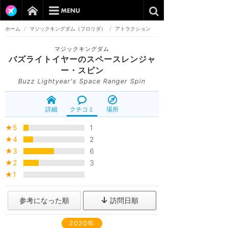
ホーム
/
マジックキングダム（フロリダ）
/
アトラクション
マジックキングダム
バズライトイヤーのスペースレンジャ
ー・スピン
Buzz Lightyear's Space Ranger Spin
詳細
クチコミ
場所
★5
1
★4
2
★3
6
★2
3
★1
参考になった順
訪問日順
2020年